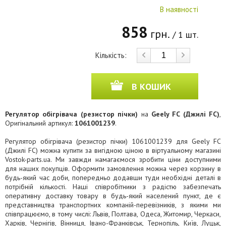
В наявності
858
грн.
/ 1 шт.
Кількість:
В КОШИК
Регулятор обігрівача (резистор пічки)
на
Geely FC (Джилі FC)
,
Оригінальний артикул:
1061001239
.
Регулятор обігрівача (резистор пічки) 1061001239 для Geely FC
(Джилі FC) можна купити за вигідною ціною в віртуальному магазині
Vostok-parts.ua. Ми завжди намагаємося зробити ціни доступними
для наших покупців. Оформити замовлення можна через корзину в
будь-який час доби, попередньо додавши туди необхідні деталі в
потрібній кількості. Наші співробітники з радістю забезпечать
оперативну доставку товару в будь-який населений пункт, де є
представництва транспортних компаній-перевізників, з якими ми
співпрацюємо, в тому числі: Львів, Полтава, Одеса, Житомир, Черкаси,
Харків, Чернігів, Вінниця, Івано-Франківськ, Тернопіль, Київ, Луцьк,