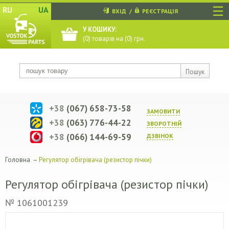
☰
RU
UA
ВХІД
/
РЕЄСТРАЦІЯ
У КОШИКУ:
(
0
) товарів на (
0
) грн.
Пошук
+38
(067) 658-73-58
ЗАМОВИТИ
+38
(063) 776-44-22
ЗВОРОТНIЙ
+38
(066) 144-69-59
ДЗВIНОК
Головна
–
Регулятор обігрівача (резистор пічки)
Регулятор обігрівача (резистор пічки)
№ 1061001239