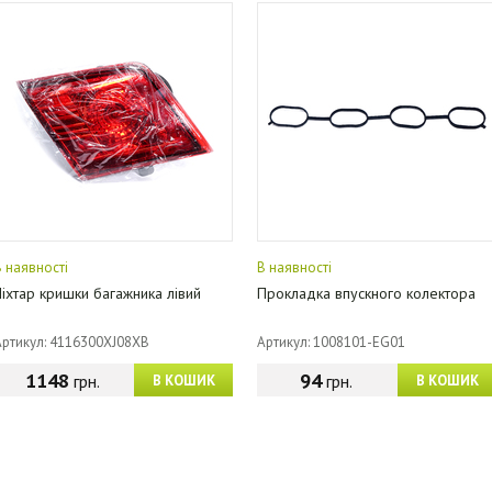
В наявності
В наявності
Ліхтар кришки багажника лівий
Прокладка впускного колектора
Артикул: 4116300XJ08XB
Артикул: 1008101-EG01
1148
94
грн.
грн.
В КОШИК
В КОШИК