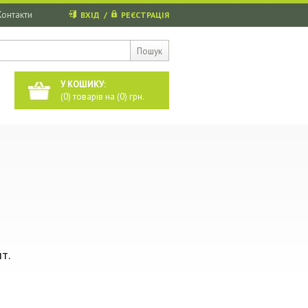
Контакти
ВХІД
/
РЕЄСТРАЦІЯ
Пошук
У КОШИКУ:
(
0
) товарів на (
0
) грн.
т.