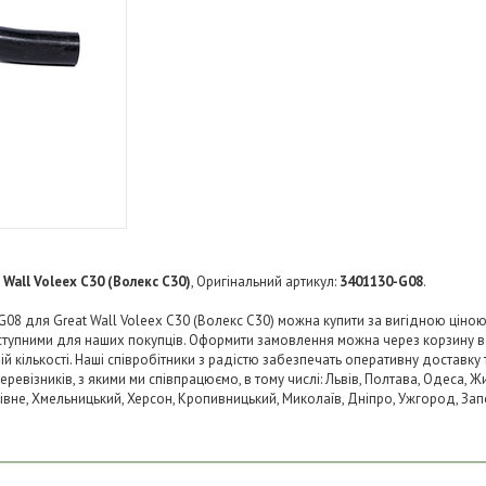
 Wall Voleex C30 (Волекс C30)
, Оригінальний артикул:
3401130-G08
.
08 для Great Wall Voleex C30 (Волекс C30) можна купити за вигідною ціною в
тупними для наших покупців. Оформити замовлення можна через корзину в
й кількості. Наші співробітники з радістю забезпечать оперативну доставку 
візників, з якими ми співпрацюємо, в тому числі: Львів, Полтава, Одеса, Жит
 Рівне, Хмельницький, Херсон, Кропивницький, Миколаїв, Дніпро, Ужгород, Запо