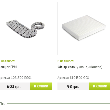
В наявності
В наявності
Ланцюг ГРМ
Фільтр салону (кондиціонера)
Артикул: 1021300-EG01
Артикул: 8104300-G08
603
98
грн.
грн.
В КОШИК
В КОШИК
ТЬ: