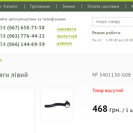
 - Каталог
Гуртовикам
Знижки
Оплата і доставка
яйте автозапчастини за телефонами:
+38
(067) 658-73-58
ЗАМОВИТИ
Режим роботи:
+38
(063) 776-44-22
ЗВОРОТНIЙ
Пн.-пт. : з 09:00 до 18:00
+38
(066) 144-69-59
ДЗВIНОК
й
яги лівий
№ 3401130-G08
Товар відсутній
468
грн.
/ 1 ш