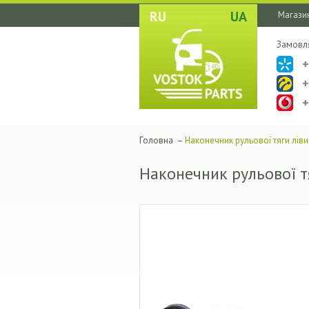
RU
UA
Магазин
Замовл
Головна
–
Наконечник рульової тяги ліви
Наконечник рульової т