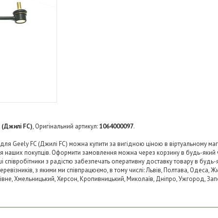
 (Джилі FC)
, Оригінальний артикул:
1064000097
.
для Geely FC (Джилі FC) можна купити за вигідною ціною в віртуальному маг
ля наших покупців. Оформити замовлення можна через корзину в будь-який
аші співробітники з радістю забезпечать оперативну доставку товару в будь-
візників, з якими ми співпрацюємо, в тому числі: Львів, Полтава, Одеса, Жит
 Рівне, Хмельницький, Херсон, Кропивницький, Миколаїв, Дніпро, Ужгород, Запо