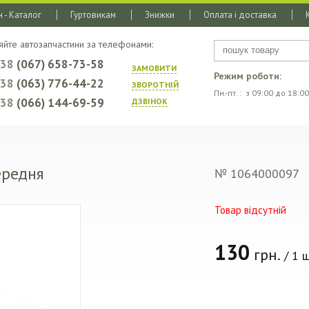
 - Каталог
Гуртовикам
Знижки
Оплата і доставка
яйте автозапчастини за телефонами:
+38
(067) 658-73-58
ЗАМОВИТИ
Режим роботи:
+38
(063) 776-44-22
ЗВОРОТНIЙ
Пн.-пт. : з 09:00 до 18:00
+38
(066) 144-69-59
ДЗВIНОК
ередня
№ 1064000097
Товар відсутній
130
грн.
/ 1 ш