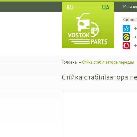
RU
UA
Магазин
Замовл
Головна
–
Стійка стабілізатора передня
Стійка стабілізатора п