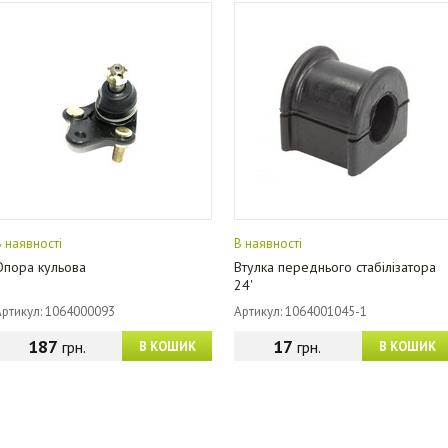
В наявності
В наявності
Опора кульова
Втулка переднього стабілізатора
24'
Артикул: 1064000093
Артикул: 1064001045-1
187
17
грн.
грн.
В КОШИК
В КОШИК