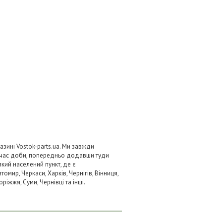
азині Vostok-parts.ua. Ми завжди
 час доби, попередньо додавши туди
який населений пункт, де є
омир, Черкаси, Харків, Чернігів, Вінниця,
ріжжя, Суми, Чернівці та інші.