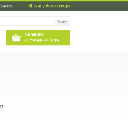
Контакти
ВХІД
/
РЕЄСТРАЦІЯ
Пошук
У КОШИКУ:
(
0
) товарів на (
0
) грн.
т.