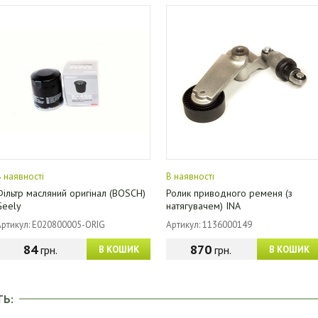
В наявності
В наявності
Фільтр масляний оригінал (BOSCH)
Ролик приводного ременя (з
Geely
натягувачем) INA
Артикул: E020800005-ORIG
Артикул: 1136000149
84
870
грн.
грн.
В КОШИК
В КОШИК
ТЬ: