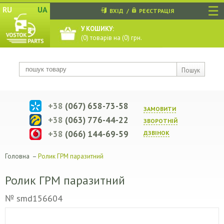
☰
RU
UA
ВХІД
/
РЕЄСТРАЦІЯ
У КОШИКУ:
(
0
) товарів на (
0
) грн.
Пошук
+38
(067) 658-73-58
ЗАМОВИТИ
+38
(063) 776-44-22
ЗВОРОТНIЙ
+38
(066) 144-69-59
ДЗВIНОК
Головна
–
Ролик ГРМ паразитний
Ролик ГРМ паразитний
№ smd156604