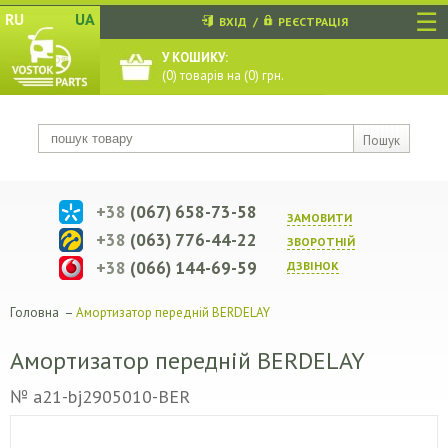
☰
RU
UA
ВХІД
/
РЕЄСТРАЦІЯ
У КОШИКУ:
(
0
) товарів на (
0
) грн.
Пошук
+38
(067) 658-73-58
ЗАМОВИТИ
+38
(063) 776-44-22
ЗВОРОТНIЙ
+38
(066) 144-69-59
ДЗВIНОК
Головна
–
Амортизатор передній BERDELAY
Амортизатор передній BERDELAY
№ a21-bj2905010-BER