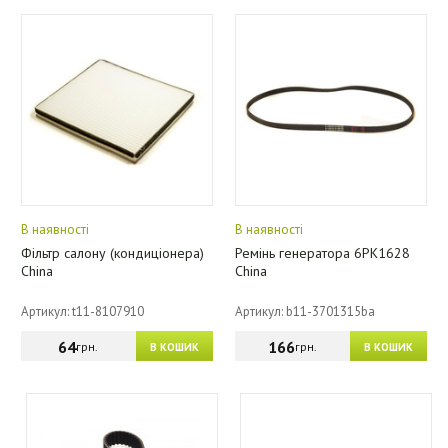
В наявності
В наявності
Фільтр салону (кондиціонера)
Ремінь генератора 6PK1628
China
China
Артикул: t11-8107910
Артикул: b11-3701315ba
64
166
грн.
грн.
В КОШИК
В КОШИК