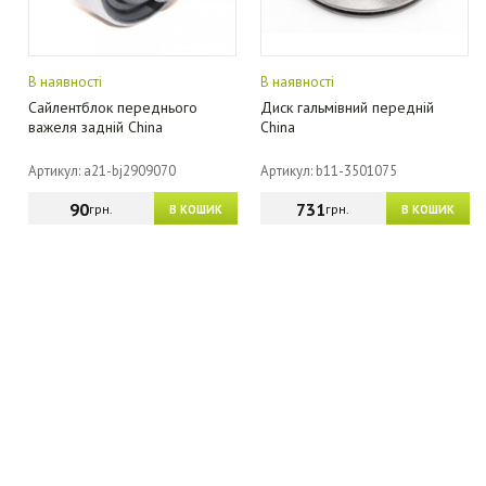
В наявності
В наявності
Сайлентблок переднього
Диск гальмівний передній
важеля задній China
China
Артикул: a21-bj2909070
Артикул: b11-3501075
90
731
грн.
грн.
В КОШИК
В КОШИК