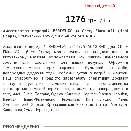
Товар відсутній
1276
грн.
/ 1 шт.
Амортизатор передній BERDELAY
на
Chery Elara A21 (Чері
Елара)
, Оригінальний артикул:
a21-bj2905010-BER
.
Амортизатор передній BERDELAY a21-bj2905010-BER для Chery
Elara A21 (Чері Елара) можна купити за вигідною ціною в
віртуальному магазині Vostok-parts.ua. Ми завжди намагаємося
зробити ціни доступними для наших покупців. Оформити
замовлення можна через корзину в будь-який час доби,
попередньо додавши туди необхідні деталі в потрібній кількості.
Наші співробітники з радістю забезпечать оперативну доставку
товару в будь-який населений пункт, де є представництва
транспортних компаній-перевізників, з якими ми співпрацюємо, в
тому числі: Львів, Полтава, Одеса, Житомир, Черкаси, Харків, Чернігів,
Вінниця, Івано-Франківськ, Тернопіль, Київ, Луцьк, Рівне,
Хмельницький, Херсон, Кропивницький, Миколаїв, Дніпро, Ужгород,
Запоріжжя, Суми, Чернівці та інші.
РЕКОМЕНДУЄМО :