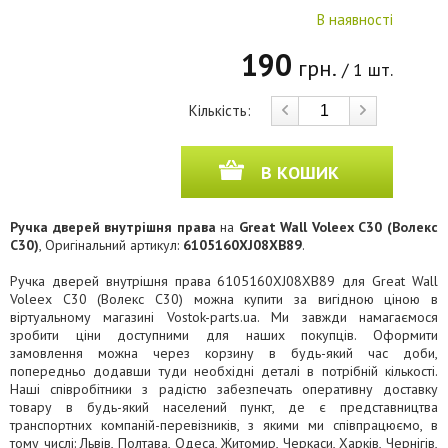
В наявності
190
грн.
/ 1 шт.
Кількість:
В КОШИК
Ручка дверей внутрішня права
на
Great Wall Voleex C30 (Волекс
C30)
, Оригінальний артикул:
6105160XJ08XB89
.
Ручка дверей внутрішня права 6105160XJ08XB89 для Great Wall
Voleex C30 (Волекс C30) можна купити за вигідною ціною в
віртуальному магазині Vostok-parts.ua. Ми завжди намагаємося
зробити ціни доступними для наших покупців. Оформити
замовлення можна через корзину в будь-який час доби,
попередньо додавши туди необхідні деталі в потрібній кількості.
Наші співробітники з радістю забезпечать оперативну доставку
товару в будь-який населений пункт, де є представництва
транспортних компаній-перевізників, з якими ми співпрацюємо, в
тому числі: Львів, Полтава, Одеса, Житомир, Черкаси, Харків, Чернігів,