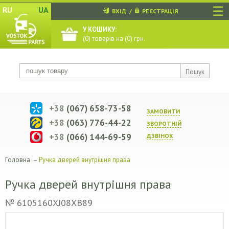
☰
RU
UA
ВХІД
/
РЕЄСТРАЦІЯ
У КОШИКУ:
(
0
) товарів на (
0
) грн.
Пошук
+38
(067) 658-73-58
ЗАМОВИТИ
+38
(063) 776-44-22
ЗВОРОТНIЙ
+38
(066) 144-69-59
ДЗВIНОК
Головна
–
Ручка дверей внутрішня права
Ручка дверей внутрішня права
№ 6105160XJ08XB89