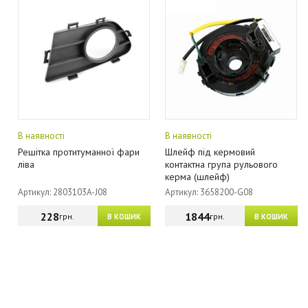
В наявності
В наявності
Решітка протитуманної фари
Шлейф під кермовий
ліва
контактна група рульового
керма (шлейф)
Артикул: 2803103A-J08
Артикул: 3658200-G08
228
1844
грн.
грн.
В КОШИК
В КОШИК