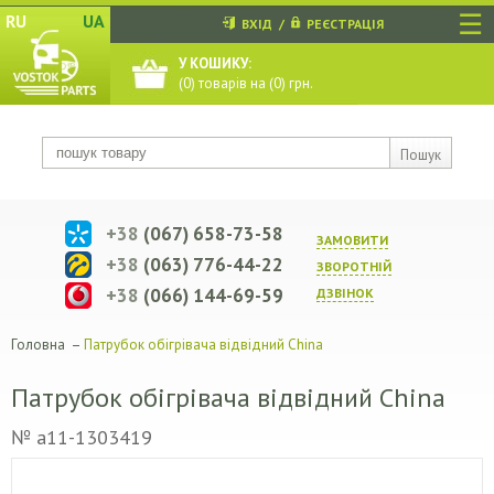
☰
RU
UA
ВХІД
/
РЕЄСТРАЦІЯ
У КОШИКУ:
(
0
) товарів на (
0
) грн.
Пошук
+38
(067) 658-73-58
ЗАМОВИТИ
+38
(063) 776-44-22
ЗВОРОТНIЙ
+38
(066) 144-69-59
ДЗВIНОК
Головна
–
Патрубок обігрівача відвідний China
Патрубок обігрівача відвідний China
№ a11-1303419