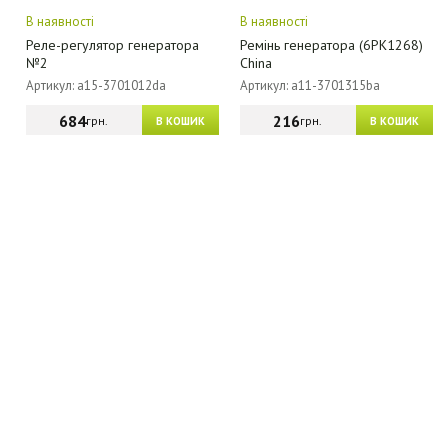
В наявності
В наявності
Реле-регулятор генератора
Ремінь генератора (6PK1268)
№2
China
Артикул: a15-3701012da
Артикул: a11-3701315ba
684
216
грн.
грн.
В КОШИК
В КОШИК