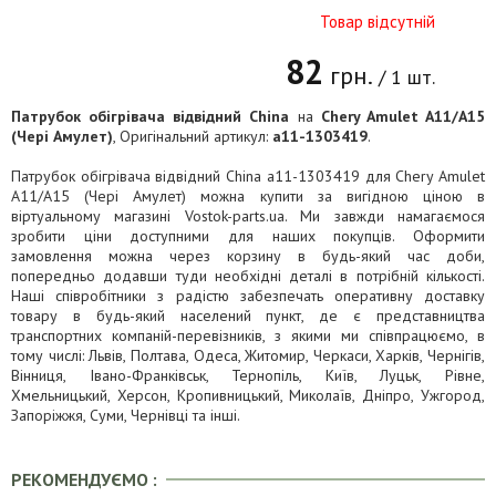
Товар відсутній
82
грн.
/ 1 шт.
Патрубок обігрівача відвідний China
на
Chery Amulet A11/A15
(Чері Амулет)
, Оригінальний артикул:
a11-1303419
.
Патрубок обігрівача відвідний China a11-1303419 для Chery Amulet
A11/A15 (Чері Амулет) можна купити за вигідною ціною в
віртуальному магазині Vostok-parts.ua. Ми завжди намагаємося
зробити ціни доступними для наших покупців. Оформити
замовлення можна через корзину в будь-який час доби,
попередньо додавши туди необхідні деталі в потрібній кількості.
Наші співробітники з радістю забезпечать оперативну доставку
товару в будь-який населений пункт, де є представництва
транспортних компаній-перевізників, з якими ми співпрацюємо, в
тому числі: Львів, Полтава, Одеса, Житомир, Черкаси, Харків, Чернігів,
Вінниця, Івано-Франківськ, Тернопіль, Київ, Луцьк, Рівне,
Хмельницький, Херсон, Кропивницький, Миколаїв, Дніпро, Ужгород,
Запоріжжя, Суми, Чернівці та інші.
РЕКОМЕНДУЄМО :