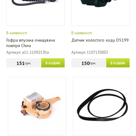
В наявності
В наявності
Гофра впускна очищувача
Датчик холостого ходу D5199
повітря China
Артикул: a11-1109213ha
Артикул: 1107130002
151
150
грн.
грн.
В КОШИК
В КОШИК