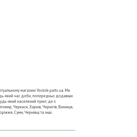
туальному магазині Vostok-parts.ua. Ми
удь-який час доби, попередньо додавши
будь-який населений пункт, де є
омир, Черкаси, Харків, Чернігів, Вінниця,
ріжжя, Суми, Чернівці та інші.