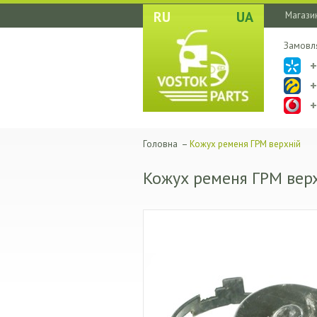
RU
UA
Магазин
Замовл
Головна
–
Кожух ременя ГРМ верхній
Кожух ременя ГРМ вер