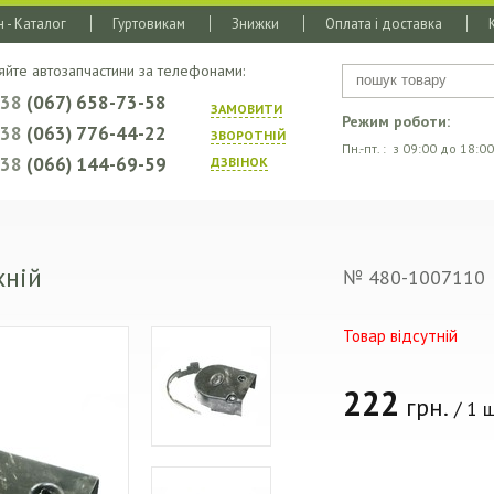
 - Каталог
Гуртовикам
Знижки
Оплата і доставка
яйте автозапчастини за телефонами:
+38
(067) 658-73-58
ЗАМОВИТИ
Режим роботи:
+38
(063) 776-44-22
ЗВОРОТНIЙ
Пн.-пт. : з 09:00 до 18:00
+38
(066) 144-69-59
ДЗВIНОК
хній
№ 480-1007110
Товар відсутній
222
грн.
/ 1 ш