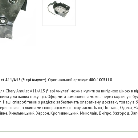
et A11/A15 (Чері Амулет)
, Оригінальний артикул:
480-1007110
.
я Chery Amulet A11/A15 (Чері Амулет) можна купити за вигідною ціною в вір
пними для наших покупців. Оформити замовлення можна через корзину в б
ті. Наші співробітники з радістю забезпечать оперативну доставку товару в 
візників, з якими ми співпрацюємо, в тому числі: Львів, Полтава, Одеса, Жит
 Рівне, Хмельницький, Херсон, Кропивницький, Миколаїв, Дніпро, Ужгород, Запо