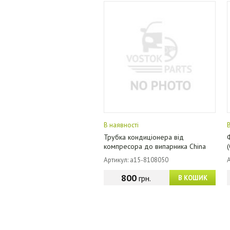
В наявності
Трубка кондиціонера від
компресора до випарника China
Артикул: a15-8108050
800
грн.
В КОШИК