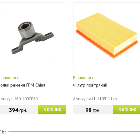
В наявності
В наявності
Ролик ременя ГРМ China
Фільтр повітряний
Артикул: 480-1007050
Артикул: a11-1109111ab
394
98
грн.
грн.
В КОШИК
В КОШИК
ТЬ: