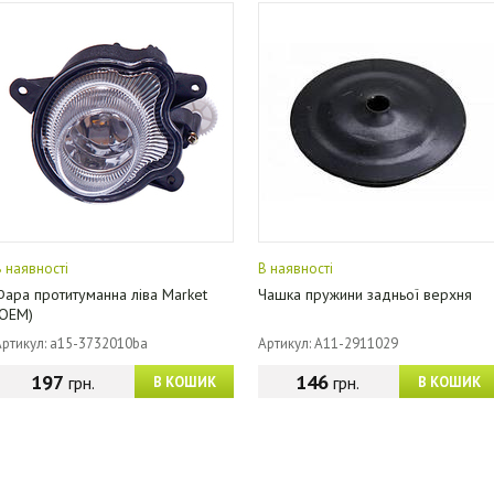
В наявності
В наявності
Фара протитуманна ліва Market
Чашка пружини задньої верхня
(OEM)
Артикул: a15-3732010ba
Артикул: A11-2911029
197
146
грн.
грн.
В КОШИК
В КОШИК