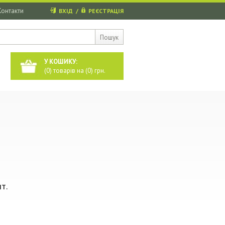
Контакти
ВХІД
/
РЕЄСТРАЦІЯ
Пошук
У КОШИКУ:
(
0
) товарів на (
0
) грн.
т.