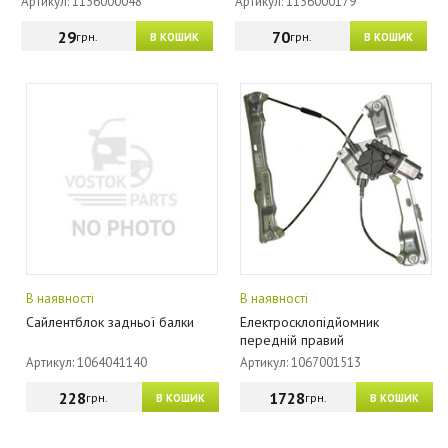
Артикул: 1136000048
Артикул: 1136000179
29
70
грн.
грн.
В КОШИК
В КОШИК
В наявності
В наявності
Сайлентблок задньої балки
Електросклопідйомник
передній правий
Артикул: 1064041140
Артикул: 1067001513
228
1728
грн.
грн.
В КОШИК
В КОШИК