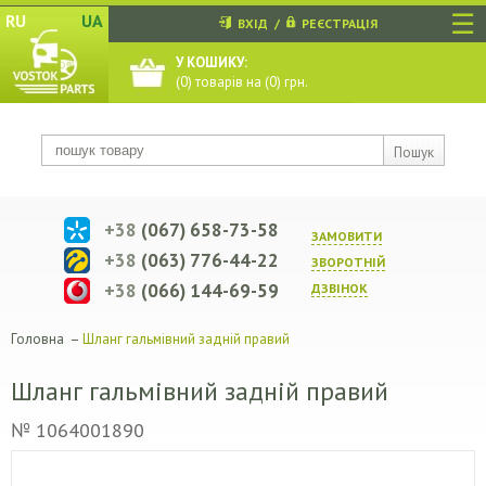
☰
RU
UA
ВХІД
/
РЕЄСТРАЦІЯ
У КОШИКУ:
(
0
) товарів на (
0
) грн.
Пошук
+38
(067) 658-73-58
ЗАМОВИТИ
+38
(063) 776-44-22
ЗВОРОТНIЙ
+38
(066) 144-69-59
ДЗВIНОК
Головна
–
Шланг гальмівний задній правий
Шланг гальмівний задній правий
№ 1064001890