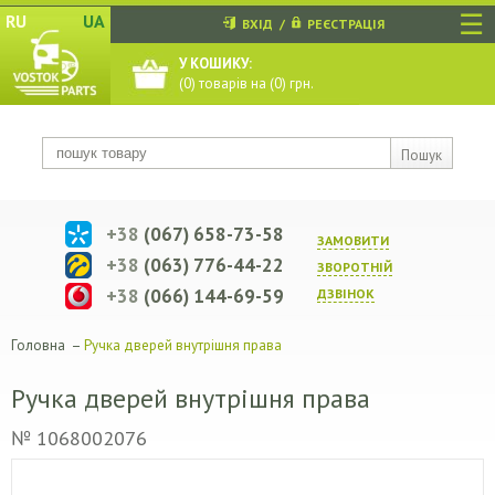
☰
RU
UA
ВХІД
/
РЕЄСТРАЦІЯ
У КОШИКУ:
(
0
) товарів на (
0
) грн.
Пошук
+38
(067) 658-73-58
ЗАМОВИТИ
+38
(063) 776-44-22
ЗВОРОТНIЙ
+38
(066) 144-69-59
ДЗВIНОК
Головна
–
Ручка дверей внутрішня права
Ручка дверей внутрішня права
№ 1068002076