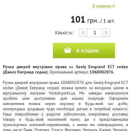
В наявності
101
грн.
/ 1 шт.
Кількість:
В КОШИК
Ручка дверей внутрішня права
на
Geely Emgrand EC7 sedan
(Джилі Емгранд седан)
, Оригінальний артикул:
1068002076
.
Ручка дверей внутрішня права 1068002076 для Geely Emgrand EC7
sedan (Джилі Емгранд седан) можна купити за вигідною ціною в
віртуальному магазині Vostok-parts.ua. Ми завжди намагаємося
зробити ціни доступними для наших покупців. Оформити
замовлення можна через корзину в будь-який час доби,
попередньо додавши туди необхідні деталі в потрібній кількості.
Наші співробітники з радістю забезпечать оперативну доставку
товару в будь-який населений пункт, де є представництва
транспортних компаній-перевізників, з якими ми співпрацюємо, в
тому числі: Львів, Полтава, Одеса, Житомир, Черкаси, Харків, Чернігів,