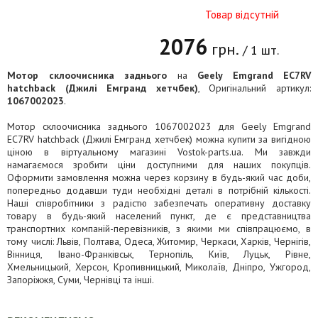
Товар відсутній
2076
грн.
/ 1 шт.
Мотор склоочисника заднього
на
Geely Emgrand EC7RV
hatchback (Джилі Емгранд хетчбек)
, Оригінальний артикул:
1067002023
.
Мотор склоочисника заднього 1067002023 для Geely Emgrand
EC7RV hatchback (Джилі Емгранд хетчбек) можна купити за вигідною
ціною в віртуальному магазині Vostok-parts.ua. Ми завжди
намагаємося зробити ціни доступними для наших покупців.
Оформити замовлення можна через корзину в будь-який час доби,
попередньо додавши туди необхідні деталі в потрібній кількості.
Наші співробітники з радістю забезпечать оперативну доставку
товару в будь-який населений пункт, де є представництва
транспортних компаній-перевізників, з якими ми співпрацюємо, в
тому числі: Львів, Полтава, Одеса, Житомир, Черкаси, Харків, Чернігів,
Вінниця, Івано-Франківськ, Тернопіль, Київ, Луцьк, Рівне,
Хмельницький, Херсон, Кропивницький, Миколаїв, Дніпро, Ужгород,
Запоріжжя, Суми, Чернівці та інші.