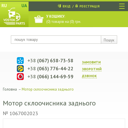
☰
RU
UA
ВХІД
/
РЕЄСТРАЦІЯ
У КОШИКУ:
(
0
) товарів на (
0
) грн.
Пошук
+38
(067) 658-73-58
ЗАМОВИТИ
+38
(063) 776-44-22
ЗВОРОТНIЙ
+38
(066) 144-69-59
ДЗВIНОК
Головна
–
Мотор склоочисника заднього
Мотор склоочисника заднього
№ 1067002023