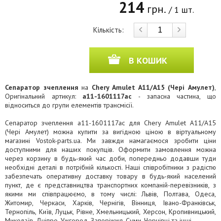
214
грн.
/ 1 шт.
Кількість:
В КОШИК
Сепаратор зчеплення
на
Chery Amulet A11/A15 (Чері Амулет)
,
Оригінальний артикул:
a11-1601117ac
- запасна частина, що
відноситься до групи елементів трансмісії.
Сепаратор зчеплення a11-1601117ac для Chery Amulet A11/A15
(Чері Амулет) можна купити за вигідною ціною в віртуальному
магазині Vostok-parts.ua. Ми завжди намагаємося зробити ціни
доступними для наших покупців. Оформити замовлення можна
через корзину в будь-який час доби, попередньо додавши туди
необхідні деталі в потрібній кількості. Наші співробітники з радістю
забезпечать оперативну доставку товару в будь-який населений
пункт, де є представництва транспортних компаній-перевізників, з
якими ми співпрацюємо, в тому числі: Львів, Полтава, Одеса,
Житомир, Черкаси, Харків, Чернігів, Вінниця, Івано-Франківськ,
Тернопіль, Київ, Луцьк, Рівне, Хмельницький, Херсон, Кропивницький,
Миколаїв, Дніпро, Ужгород, Запоріжжя, Суми, Чернівці та інші.