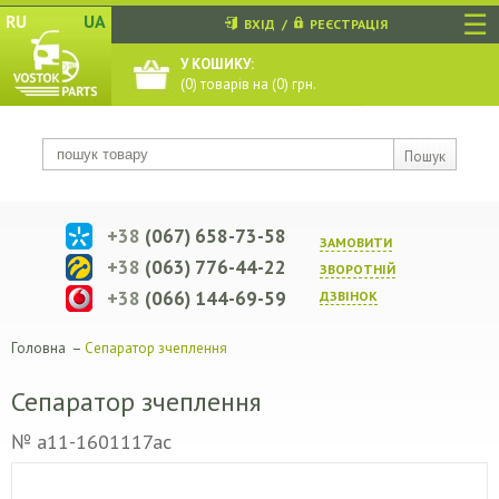
☰
RU
UA
ВХІД
/
РЕЄСТРАЦІЯ
У КОШИКУ:
(
0
) товарів на (
0
) грн.
Пошук
+38
(067) 658-73-58
ЗАМОВИТИ
+38
(063) 776-44-22
ЗВОРОТНIЙ
+38
(066) 144-69-59
ДЗВIНОК
Головна
–
Сепаратор зчеплення
Сепаратор зчеплення
№ a11-1601117ac