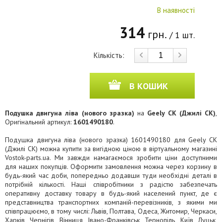
В наявності
314
грн.
/ 1 шт.
Кількість:
В КОШИК
Подушка двигуна ліва (нового зразка)
на
Geely CK (Джилі СК)
,
Оригінальний артикул:
1601490180
.
Подушка двигуна ліва (нового зразка) 1601490180 для Geely CK
(Джилі СК) можна купити за вигідною ціною в віртуальному магазині
Vostok-parts.ua. Ми завжди намагаємося зробити ціни доступними
для наших покупців. Оформити замовлення можна через корзину в
будь-який час доби, попередньо додавши туди необхідні деталі в
потрібній кількості. Наші співробітники з радістю забезпечать
оперативну доставку товару в будь-який населений пункт, де є
представництва транспортних компаній-перевізників, з якими ми
співпрацюємо, в тому числі: Львів, Полтава, Одеса, Житомир, Черкаси,
Харків, Чернігів, Вінниця, Івано-Франківськ, Тернопіль, Київ, Луцьк,