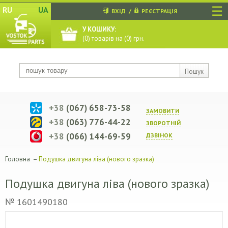
☰
RU
UA
ВХІД
/
РЕЄСТРАЦІЯ
У КОШИКУ:
(
0
) товарів на (
0
) грн.
Пошук
+38
(067) 658-73-58
ЗАМОВИТИ
+38
(063) 776-44-22
ЗВОРОТНIЙ
+38
(066) 144-69-59
ДЗВIНОК
Головна
–
Подушка двигуна ліва (нового зразка)
Подушка двигуна ліва (нового зразка)
№ 1601490180