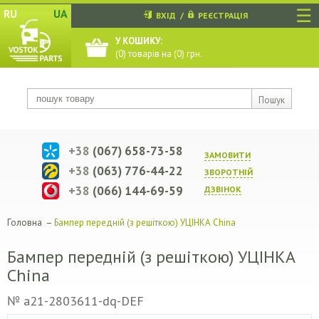
☰
RU
UA
ВХІД
/
РЕЄСТРАЦІЯ
У КОШИКУ:
(
0
) товарів на (
0
) грн.
Пошук
+38
(067) 658-73-58
ЗАМОВИТИ
+38
(063) 776-44-22
ЗВОРОТНIЙ
+38
(066) 144-69-59
ДЗВIНОК
Головна
–
Бампер передній (з решіткою) УЦІНКА China
Бампер передній (з решіткою) УЦІНКА
China
№ a21-2803611-dq-DEF