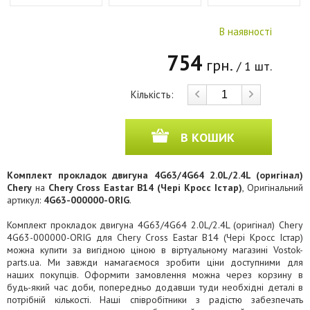
В наявності
754
грн.
/ 1 шт.
Кількість:
В КОШИК
Комплект прокладок двигуна 4G63/4G64 2.0L/2.4L (оригінал)
Chery
на
Chery Cross Eastar B14 (Чері Кросс Істар)
, Оригінальний
артикул:
4G63-000000-ORIG
.
Комплект прокладок двигуна 4G63/4G64 2.0L/2.4L (оригінал) Chery
4G63-000000-ORIG для Chery Cross Eastar B14 (Чері Кросс Істар)
можна купити за вигідною ціною в віртуальному магазині Vostok-
parts.ua. Ми завжди намагаємося зробити ціни доступними для
наших покупців. Оформити замовлення можна через корзину в
будь-який час доби, попередньо додавши туди необхідні деталі в
потрібній кількості. Наші співробітники з радістю забезпечать