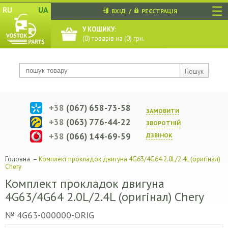
☰
RU
UA
ВХІД
/
РЕЄСТРАЦІЯ
У КОШИКУ:
(
0
) товарів на (
0
) грн.
Пошук
+38
(067) 658-73-58
ЗАМОВИТИ
+38
(063) 776-44-22
ЗВОРОТНIЙ
+38
(066) 144-69-59
ДЗВIНОК
Головна
–
Комплект прокладок двигуна 4G63/4G64 2.0L/2.4L (оригінал)
Chery
Комплект прокладок двигуна
4G63/4G64 2.0L/2.4L (оригінал) Chery
№ 4G63-000000-ORIG