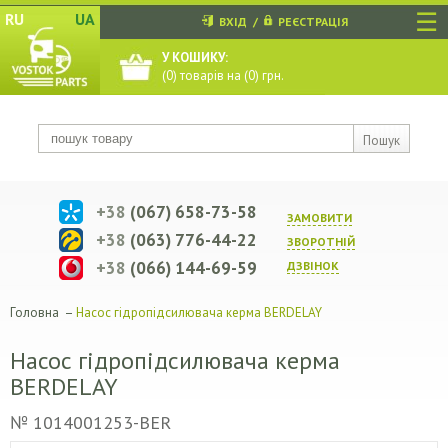
☰
RU
UA
ВХІД
/
РЕЄСТРАЦІЯ
У КОШИКУ:
(
0
) товарів на (
0
) грн.
Пошук
+38
(067) 658-73-58
ЗАМОВИТИ
+38
(063) 776-44-22
ЗВОРОТНIЙ
+38
(066) 144-69-59
ДЗВIНОК
Головна
–
Насос гідропідсилювача керма BERDELAY
Насос гідропідсилювача керма
BERDELAY
№ 1014001253-BER