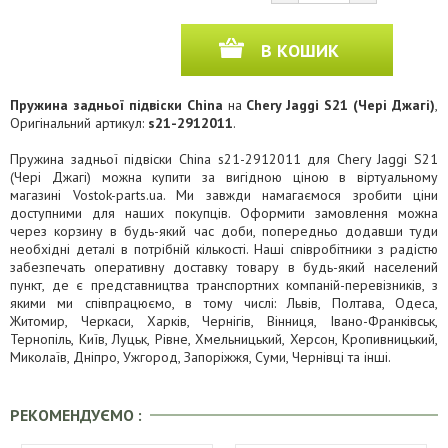
В КОШИК
Пружина задньої підвіски China
на
Chery Jaggi S21 (Чері Джагі)
,
Оригінальний артикул:
s21-2912011
.
Пружина задньої підвіски China s21-2912011 для Chery Jaggi S21
(Чері Джагі) можна купити за вигідною ціною в віртуальному
магазині Vostok-parts.ua. Ми завжди намагаємося зробити ціни
доступними для наших покупців. Оформити замовлення можна
через корзину в будь-який час доби, попередньо додавши туди
необхідні деталі в потрібній кількості. Наші співробітники з радістю
забезпечать оперативну доставку товару в будь-який населений
пункт, де є представництва транспортних компаній-перевізників, з
якими ми співпрацюємо, в тому числі: Львів, Полтава, Одеса,
Житомир, Черкаси, Харків, Чернігів, Вінниця, Івано-Франківськ,
Тернопіль, Київ, Луцьк, Рівне, Хмельницький, Херсон, Кропивницький,
Миколаїв, Дніпро, Ужгород, Запоріжжя, Суми, Чернівці та інші.
РЕКОМЕНДУЄМО :