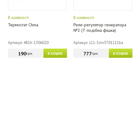
В наявності
В наявності
Термостат China
Реле-регулятор генератора
№2 (Т-подібна фішка)
Артикул: 481h-1306020
Артикул: s11-1mv3701111ba
190
777
грн.
грн.
В КОШИК
В КОШИК