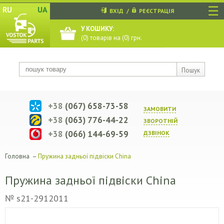
☰
RU
UA
ВХІД
/
РЕЄСТРАЦІЯ
У КОШИКУ:
(
0
) товарів на (
0
) грн.
Пошук
+38
(067) 658-73-58
ЗАМОВИТИ
+38
(063) 776-44-22
ЗВОРОТНIЙ
+38
(066) 144-69-59
ДЗВIНОК
Головна
–
Пружина задньої підвіски China
Пружина задньої підвіски China
№ s21-2912011