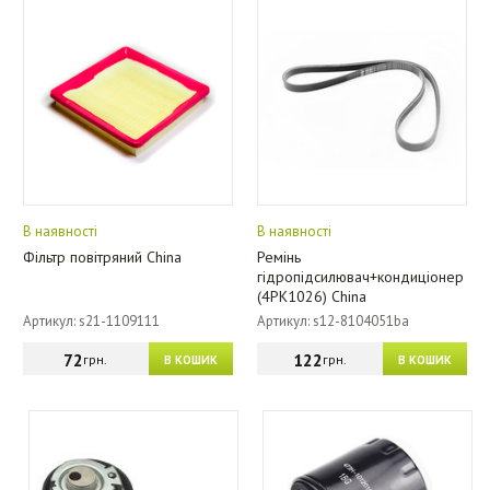
В наявності
В наявності
Фільтр повітряний China
Ремінь
гідропідсилювач+кондиціонер
(4PK1026) China
Артикул: s21-1109111
Артикул: s12-8104051ba
72
122
грн.
грн.
В КОШИК
В КОШИК