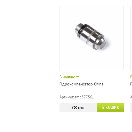
В наявності
Гідрокомпенсатор China
Артикул: smd377561
78
грн.
В КОШИК