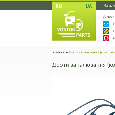
RU
UA
Магазин
Замовл
Головна
–
Дроти запалювання (комплект)
Дроти запалювання (ко