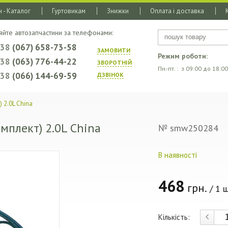
 - Каталог
Гуртовикам
Знижки
Оплата і доставка
яйте автозапчастини за телефонами:
+38
(067) 658-73-58
ЗАМОВИТИ
Режим роботи:
+38
(063) 776-44-22
ЗВОРОТНIЙ
Пн.-пт. : з 09:00 до 18:00
+38
(066) 144-69-59
ДЗВIНОК
 2.0L China
мплект) 2.0L China
№ smw250284
В наявності
468
грн.
/ 1 ш
Кількість: