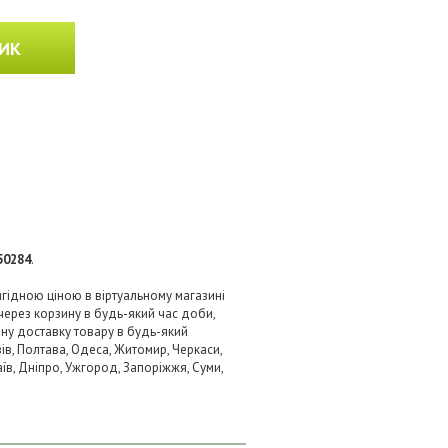
ИК
50284
.
игідною ціною в віртуальному магазині
через корзину в будь-який час доби,
вну доставку товару в будь-який
ів, Полтава, Одеса, Житомир, Черкаси,
аїв, Дніпро, Ужгород, Запоріжжя, Суми,