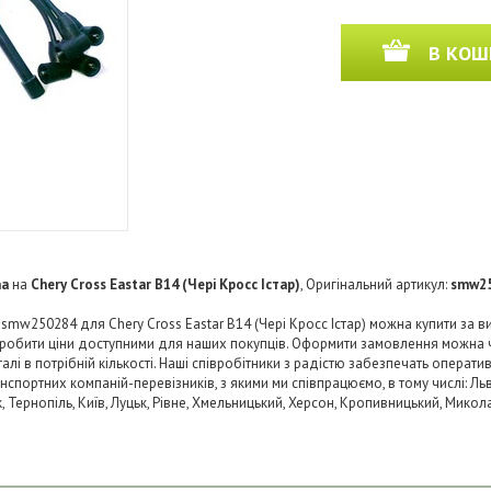
В КОШ
na
на
Chery Cross Eastar B14 (Чері Кросс Істар)
, Оригінальний артикул:
smw2
smw250284 для Chery Cross Eastar B14 (Чері Кросс Істар) можна купити за в
 зробити ціни доступними для наших покупців. Оформити замовлення можна 
і в потрібній кількості. Наші співробітники з радістю забезпечать операти
нспортних компаній-перевізників, з якими ми співпрацюємо, в тому числі: Льв
ьк, Тернопіль, Київ, Луцьк, Рівне, Хмельницький, Херсон, Кропивницький, Микол