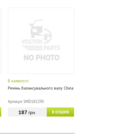
В наявності
Ремінь балансувального валу China
Артикул: SMD182295
187
грн.
В КОШИК