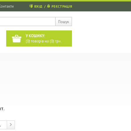
Контакти
ВХІД
/
РЕЄСТРАЦІЯ
Пошук
У КОШИКУ:
(
0
) товарів на (
0
) грн.
т.