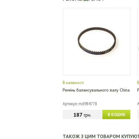
В наявності
Ремінь балансувального валу China
Артикул: md984778
187
грн.
В КОШИК
ТАКОЖ З ЦИМ ТОВАРОМ КУПУЮ