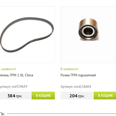
В наявності
В наявності
Ремінь ГРМ 2.0L China
Ролик ГРМ паразитний
Артикул: md329639
Артикул: smd156604
384
204
грн.
грн.
В КОШИК
В КОШИК
ТЬ: