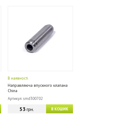
В наявності
Направляюча впускного клапана
China
Артикул: smd300702
53
грн.
В КОШИК