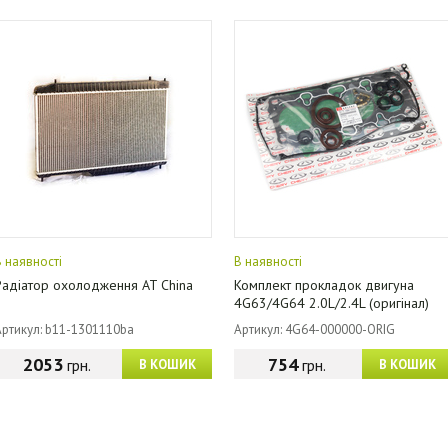
В наявності
В наявності
Радіатор охолодження AT China
Комплект прокладок двигуна
4G63/4G64 2.0L/2.4L (оригінал)
Chery
Артикул: b11-1301110ba
Артикул: 4G64-000000-ORIG
2053
754
грн.
грн.
В КОШИК
В КОШИК