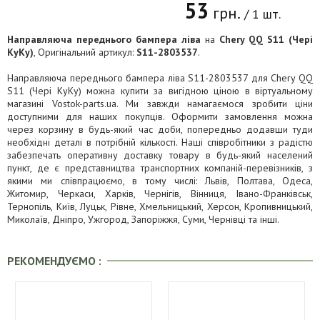
53
грн.
/ 1 шт.
Направляюча переднього бампера ліва
на
Chery QQ S11 (Чері
КуКу)
, Оригінальний артикул:
S11-2803537
.
Направляюча переднього бампера ліва S11-2803537 для Chery QQ
S11 (Чері КуКу) можна купити за вигідною ціною в віртуальному
магазині Vostok-parts.ua. Ми завжди намагаємося зробити ціни
доступними для наших покупців. Оформити замовлення можна
через корзину в будь-який час доби, попередньо додавши туди
необхідні деталі в потрібній кількості. Наші співробітники з радістю
забезпечать оперативну доставку товару в будь-який населений
пункт, де є представництва транспортних компаній-перевізників, з
якими ми співпрацюємо, в тому числі: Львів, Полтава, Одеса,
Житомир, Черкаси, Харків, Чернігів, Вінниця, Івано-Франківськ,
Тернопіль, Київ, Луцьк, Рівне, Хмельницький, Херсон, Кропивницький,
Миколаїв, Дніпро, Ужгород, Запоріжжя, Суми, Чернівці та інші.
РЕКОМЕНДУЄМО :