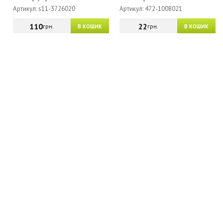
Артикул: s11-3726020
Артикул: 472-1008021
110
22
грн.
грн.
В КОШИК
В КОШИК
МАГАЗИН - КАТАЛОГ
ГУРТОВИКАМ