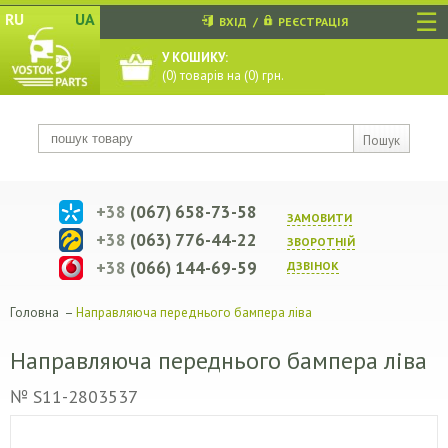
☰
RU
UA
ВХІД
/
РЕЄСТРАЦІЯ
У КОШИКУ:
(
0
) товарів на (
0
) грн.
Пошук
+38
(067) 658-73-58
ЗАМОВИТИ
+38
(063) 776-44-22
ЗВОРОТНIЙ
+38
(066) 144-69-59
ДЗВIНОК
Головна
–
Направляюча переднього бампера ліва
Направляюча переднього бампера ліва
№ S11-2803537