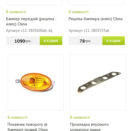
В наявності
В наявності
Бампер передній (решітка -
Решітка бампера (еліпс) China
еліпс) China
Артикул: s11-2803600ab-dq
Артикул: s11-2803533ab
1090
78
грн.
грн.
В КОШИК
В КОШИК
В наявності
В наявності
Покажчик повороту (в
Прокладка впускного
бампері) правий China
колектора нижня