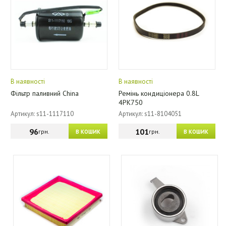
В наявності
В наявності
Фільтр паливний China
Ремінь кондиціонера 0.8L
4PK750
Артикул: s11-1117110
Артикул: s11-8104051
96
101
грн.
грн.
В КОШИК
В КОШИК