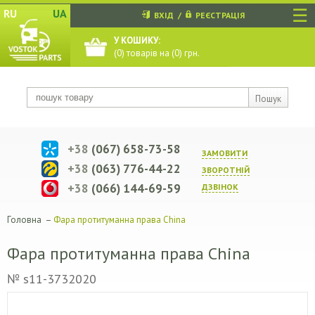
☰
RU
UA
ВХІД
/
РЕЄСТРАЦІЯ
У КОШИКУ:
(
0
) товарів на (
0
) грн.
Пошук
+38
(067) 658-73-58
ЗАМОВИТИ
+38
(063) 776-44-22
ЗВОРОТНIЙ
+38
(066) 144-69-59
ДЗВIНОК
Головна
–
Фара протитуманна права China
Фара протитуманна права China
№ s11-3732020