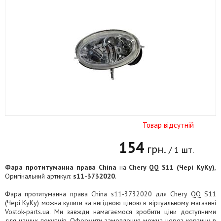
Товар відсутній
154
грн.
/ 1 шт.
Фара протитуманна права China
на
Chery QQ S11 (Чері КуКу)
,
Оригінальний артикул:
s11-3732020
.
Фара протитуманна права China s11-3732020 для Chery QQ S11
(Чері КуКу) можна купити за вигідною ціною в віртуальному магазині
Vostok-parts.ua. Ми завжди намагаємося зробити ціни доступними
для наших покупців. Оформити замовлення можна через корзину в