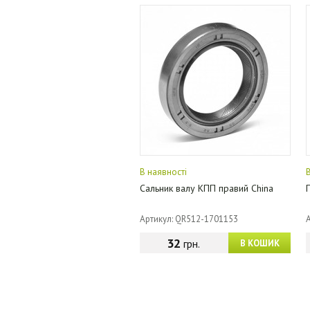
В наявності
Сальник валу КПП правий China
Артикул: QR512-1701153
32
грн.
В КОШИК