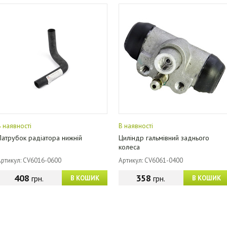
В наявності
В наявності
Патрубок радіатора нижній
Циліндр гальмівний заднього
колеса
Артикул: CV6016-0600
Артикул: CV6061-0400
408
358
грн.
грн.
В КОШИК
В КОШИК