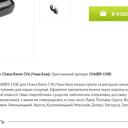
В КОШ
а
Chana Benni CV6 (Чана Бені)
, Оригінальний артикул:
CV6089-1500
.
089-1500 для Chana Benni CV6 (Чана Бені) можна купити за вигідною ціною в
тупними для наших покупців. Оформити замовлення можна через корзину в
й кількості. Наші співробітники з радістю забезпечать оперативну доставку 
візників, з якими ми співпрацюємо, в тому числі: Львів, Полтава, Одеса, Жит
 Рівне, Хмельницький, Херсон, Кропивницький, Миколаїв, Дніпро, Ужгород, Запо
ТЬ: