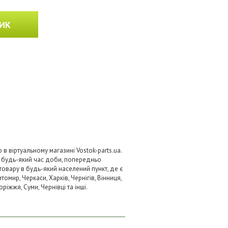
ИК
 віртуальному магазині Vostok-parts.ua.
 будь-який час доби, попередньо
товару в будь-який населений пункт, де є
омир, Черкаси, Харків, Чернігів, Вінниця,
ріжжя, Суми, Чернівці та інші.