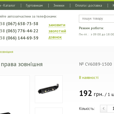
 - Каталог
Гуртовикам
Знижки
Оплата і доставка
яйте автозапчастини за телефонами:
+38
(067) 658-73-58
ЗАМОВИТИ
Режим роботи:
+38
(063) 776-44-22
ЗВОРОТНIЙ
Пн.-пт. : з 09:00 до 18:00
+38
(066) 144-69-59
ДЗВIНОК
 зовнішня
 права зовнішня
№ CV6089-1500
В наявності
192
грн.
/ 1 ш
Кількість: