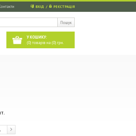
Контакти
ВХІД
/
РЕЄСТРАЦІЯ
Пошук
У КОШИКУ:
(
0
) товарів на (
0
) грн.
т.