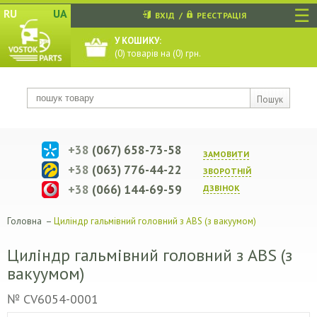
☰
RU
UA
ВХІД
/
РЕЄСТРАЦІЯ
У КОШИКУ:
(
0
) товарів на (
0
) грн.
Пошук
+38
(067) 658-73-58
ЗАМОВИТИ
+38
(063) 776-44-22
ЗВОРОТНIЙ
+38
(066) 144-69-59
ДЗВIНОК
Головна
–
Циліндр гальмівний головний з ABS (з вакуумом)
Циліндр гальмівний головний з ABS (з
вакуумом)
№ CV6054-0001