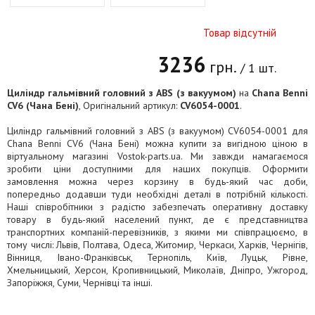
Товар відсутній
3236
грн.
/ 1 шт.
Циліндр гальмівний головний з ABS (з вакуумом)
на
Chana Benni
CV6 (Чана Бені)
, Оригінальний артикул:
CV6054-0001
.
Циліндр гальмівний головний з ABS (з вакуумом) CV6054-0001 для
Chana Benni CV6 (Чана Бені) можна купити за вигідною ціною в
віртуальному магазині Vostok-parts.ua. Ми завжди намагаємося
зробити ціни доступними для наших покупців. Оформити
замовлення можна через корзину в будь-який час доби,
попередньо додавши туди необхідні деталі в потрібній кількості.
Наші співробітники з радістю забезпечать оперативну доставку
товару в будь-який населений пункт, де є представництва
транспортних компаній-перевізників, з якими ми співпрацюємо, в
тому числі: Львів, Полтава, Одеса, Житомир, Черкаси, Харків, Чернігів,
Вінниця, Івано-Франківськ, Тернопіль, Київ, Луцьк, Рівне,
Хмельницький, Херсон, Кропивницький, Миколаїв, Дніпро, Ужгород,
Запоріжжя, Суми, Чернівці та інші.