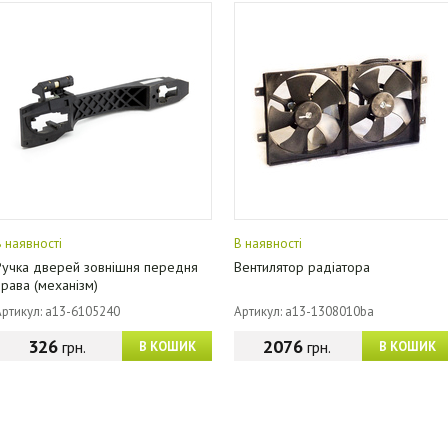
В наявності
В наявності
Ручка дверей зовнішня передня
Вентилятор радіатора
права (механізм)
Артикул: a13-6105240
Артикул: a13-1308010ba
326
2076
грн.
грн.
В КОШИК
В КОШИК