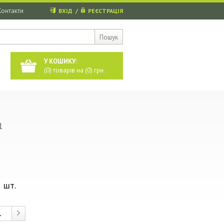
Контакти
ВХІД
/
РЕЄСТРАЦІЯ
Пошук
У КОШИКУ:
(
0
) товарів на (
0
) грн.
1
 шт.