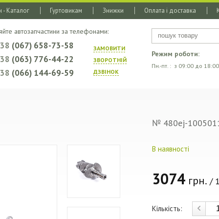
 - Каталог
Гуртовикам
Знижки
Оплата і доставка
яйте автозапчастини за телефонами:
+38
(067) 658-73-58
ЗАМОВИТИ
Режим роботи:
+38
(063) 776-44-22
ЗВОРОТНIЙ
Пн.-пт. : з 09:00 до 18:00
+38
(066) 144-69-59
ДЗВIНОК
№ 480ej-100501
В наявності
3074
грн.
/ 1
Кількість: