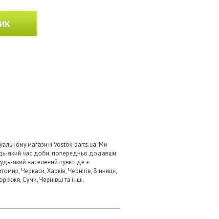
ИК
альному магазині Vostok-parts.ua. Ми
удь-який час доби, попередньо додавши
будь-який населений пункт, де є
омир, Черкаси, Харків, Чернігів, Вінниця,
ріжжя, Суми, Чернівці та інші.