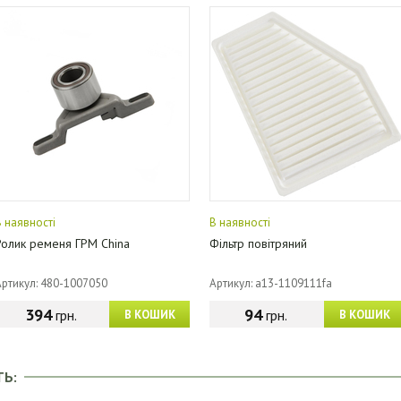
В наявності
В наявності
Ролик ременя ГРМ China
Фільтр повітряний
Артикул: 480-1007050
Артикул: a13-1109111fa
394
94
грн.
грн.
В КОШИК
В КОШИК
ТЬ: