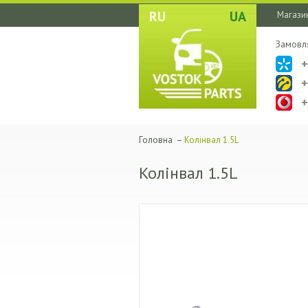
RU
UA
Магазин
Замовл
Головна
–
Колінвал 1.5L
Колінвал 1.5L