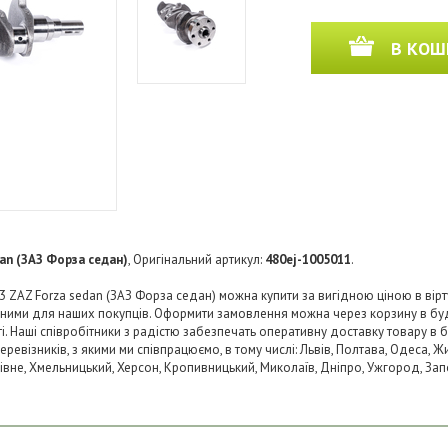
В КОШ
dan (ЗАЗ Форза седан)
, Оригінальний артикул:
480ej-1005011
.
3 ZAZ Forza sedan (ЗАЗ Форза седан) можна купити за вигідною ціною в вірту
пними для наших покупців. Оформити замовлення можна через корзину в б
ті. Наші співробітники з радістю забезпечать оперативну доставку товару в 
візників, з якими ми співпрацюємо, в тому числі: Львів, Полтава, Одеса, Жит
 Рівне, Хмельницький, Херсон, Кропивницький, Миколаїв, Дніпро, Ужгород, Запо