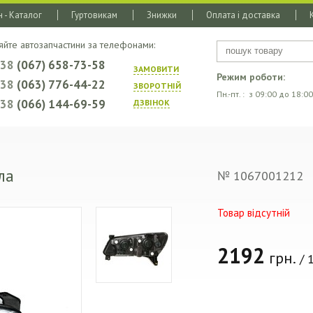
 - Каталог
Гуртовикам
Знижки
Оплата і доставка
яйте автозапчастини за телефонами:
+38
(067) 658-73-58
ЗАМОВИТИ
Режим роботи:
+38
(063) 776-44-22
ЗВОРОТНIЙ
Пн.-пт. : з 09:00 до 18:00
+38
(066) 144-69-59
ДЗВIНОК
ла
№ 1067001212
Товар відсутній
2192
грн.
/ 1