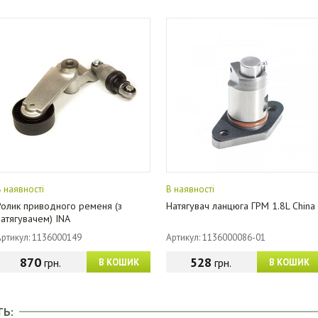
В наявності
В наявності
Ролик приводного ременя (з
Натягувач ланцюга ГРМ 1.8L China
натягувачем) INA
Артикул: 1136000149
Артикул: 1136000086-01
870
528
грн.
грн.
В КОШИК
В КОШИК
ТЬ: