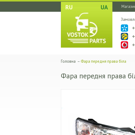
RU
UA
Магазин
Замовл
Головна
–
Фара передня права біла
Фара передня права бі