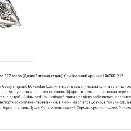
nd EC7 sedan (Джилі Емгранд седан)
, Оригінальний артикул:
1067001212
.
Geely Emgrand EC7 sedan (Джилі Емгранд седан) можна купити за вигідною 
и ціни доступними для наших покупців. Оформити замовлення можна через к
і в потрібній кількості. Наші співробітники з радістю забезпечать операти
нспортних компаній-перевізників, з якими ми співпрацюємо, в тому числі: Льв
ьк, Тернопіль, Київ, Луцьк, Рівне, Хмельницький, Херсон, Кропивницький, Микол