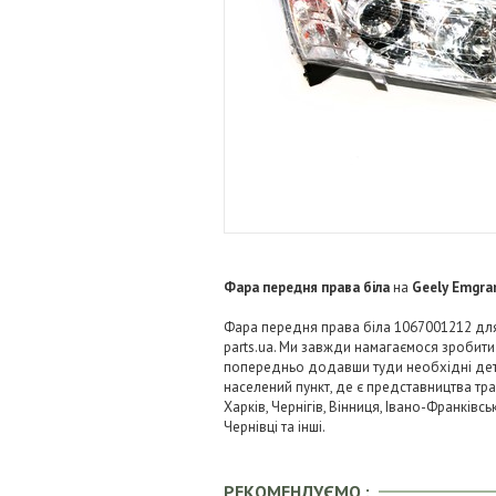
Фара передня права біла
на
Geely Emgra
Фара передня права біла 1067001212 для 
parts.ua. Ми завжди намагаємося зробит
попередньо додавши туди необхідні детал
населений пункт, де є представництва тра
Харків, Чернігів, Вінниця, Івано-Франківс
Чернівці та інші.
РЕКОМЕНДУЄМО :