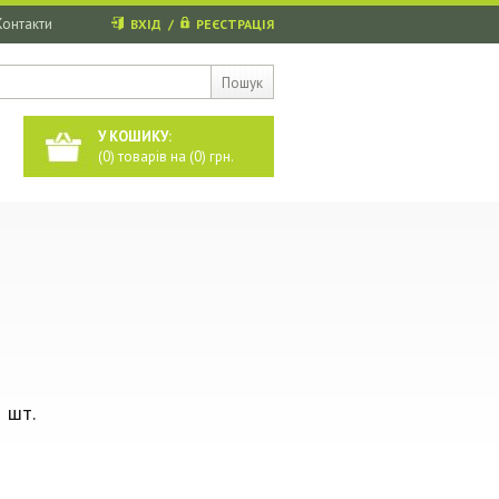
Контакти
ВХІД
/
РЕЄСТРАЦІЯ
Пошук
У КОШИКУ:
(
0
) товарів на (
0
) грн.
 шт.