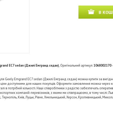
В КОШ
grand EC7 sedan (Джилі Емгранд седан)
, Оригінальний артикул:
1068002170
-
я Geely Emgrand EC7 sedan (Джилі Емгранд седан) можна купити за вигідно
и ціни доступними для наших покупців. Оформити замовлення можна через к
і в потрібній кількості. Наші співробітники з радістю забезпечать операти
нспортних компаній-перевізників, з якими ми співпрацюємо, в тому числі: Льв
ьк, Тернопіль, Київ, Луцьк, Рівне, Хмельницький, Херсон, Кропивницький, Микол