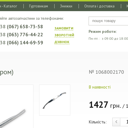
 - Каталог
Гуртовикам
Знижки
Оплата і доставка
яйте автозапчастини за телефонами:
+38
(067) 658-73-58
ЗАМОВИТИ
Режим роботи:
+38
(063) 776-44-22
ЗВОРОТНIЙ
Пн.-пт. : з 09:00 до 18:00
+38
(066) 144-69-59
ДЗВIНОК
хром)
№ 1068002170
В наявності
1427
грн.
/ 1
Кількість: