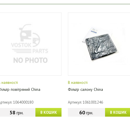
В наявності
В наявності
Фільтр повітряний China
Фільтр салону China
Артикул: 1064000180
Артикул: 1061001246
58
60
грн.
грн.
В КОШИК
В КОШИК