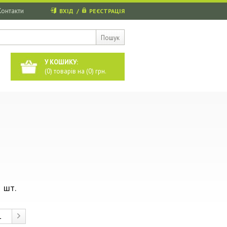
Контакти
ВХІД
/
РЕЄСТРАЦІЯ
Пошук
У КОШИКУ:
(
0
) товарів на (
0
) грн.
 шт.