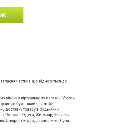
ИК
 запасна частина, що відноситься до
ю ціною в віртуальному магазині Vostok-
орзину в будь-який час доби,
вну доставку товару в будь-який
ів, Полтава, Одеса, Житомир, Черкаси,
аїв, Дніпро, Ужгород, Запоріжжя, Суми,