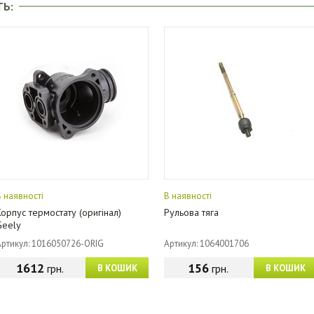
ТЬ:
В наявності
В наявності
Корпус термостату (оригінал)
Рульова тяга
Geely
Артикул: 1016050726-ORIG
Артикул: 1064001706
1612
156
грн.
грн.
В КОШИК
В КОШИК