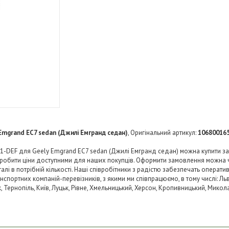
Emgrand EC7 sedan (Джилі Емгранд седан)
, Оригінальний артикул:
10680016
1-DEF для Geely Emgrand EC7 sedan (Джилі Емгранд седан) можна купити за
 зробити ціни доступними для наших покупців. Оформити замовлення можна 
і в потрібній кількості. Наші співробітники з радістю забезпечать операти
нспортних компаній-перевізників, з якими ми співпрацюємо, в тому числі: Льв
ьк, Тернопіль, Київ, Луцьк, Рівне, Хмельницький, Херсон, Кропивницький, Микол