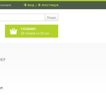
Контакти
ВХІД
/
РЕЄСТРАЦІЯ
Пошук
У КОШИКУ:
(
0
) товарів на (
0
) грн.
DEF
т.