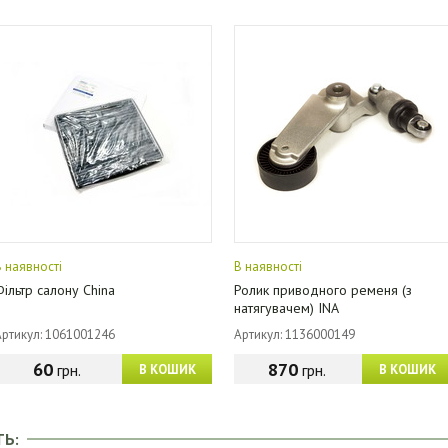
В наявності
В наявності
Фільтр салону China
Ролик приводного ременя (з
натягувачем) INA
Артикул: 1061001246
Артикул: 1136000149
60
870
грн.
грн.
В КОШИК
В КОШИК
ТЬ: