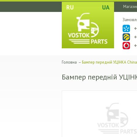
RU
UA
Магазин
Замовл
Головна
–
Бампер передній УЦІНКА China
Бампер передній УЦІН