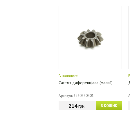
В наявності
Сателіт диференціала (малий)
Артикул: 3230330301
214
грн.
В КОШИК