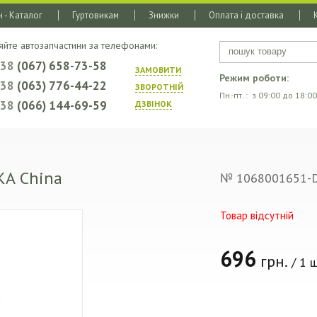
 - Каталог
Гуртовикам
Знижки
Оплата і доставка
яйте автозапчастини за телефонами:
+38
(067) 658-73-58
ЗАМОВИТИ
Режим роботи:
+38
(063) 776-44-22
ЗВОРОТНIЙ
Пн.-пт. : з 09:00 до 18:00
+38
(066) 144-69-59
ДЗВIНОК
КА China
№ 1068001651-
Товар відсутній
696
грн.
/ 1 ш