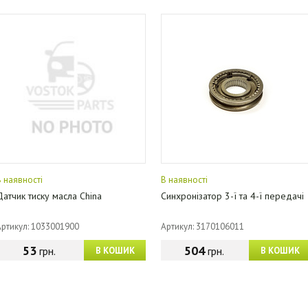
В наявності
В наявності
Датчик тиску масла China
Синхронізатор 3-ї та 4-ї передачі
Артикул: 1033001900
Артикул: 3170106011
53
504
грн.
грн.
В КОШИК
В КОШИК