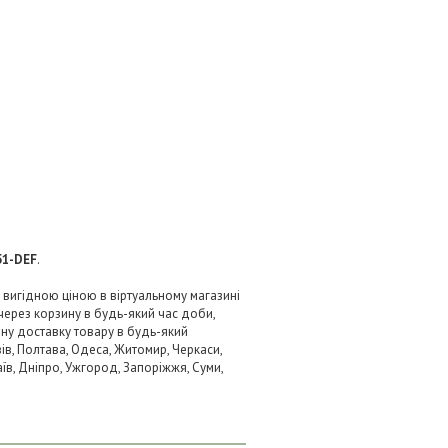
51-DEF
.
 вигідною ціною в віртуальному магазині
через корзину в будь-який час доби,
вну доставку товару в будь-який
ів, Полтава, Одеса, Житомир, Черкаси,
аїв, Дніпро, Ужгород, Запоріжжя, Суми,