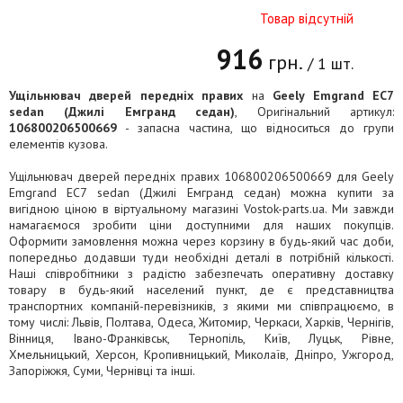
Товар відсутній
916
грн.
/ 1 шт.
Ущільнювач дверей передніх правих
на
Geely Emgrand EC7
sedan (Джилі Емгранд седан)
, Оригінальний артикул:
106800206500669
- запасна частина, що відноситься до групи
елементів кузова.
Ущільнювач дверей передніх правих 106800206500669 для Geely
Emgrand EC7 sedan (Джилі Емгранд седан) можна купити за
вигідною ціною в віртуальному магазині Vostok-parts.ua. Ми завжди
намагаємося зробити ціни доступними для наших покупців.
Оформити замовлення можна через корзину в будь-який час доби,
попередньо додавши туди необхідні деталі в потрібній кількості.
Наші співробітники з радістю забезпечать оперативну доставку
товару в будь-який населений пункт, де є представництва
транспортних компаній-перевізників, з якими ми співпрацюємо, в
тому числі: Львів, Полтава, Одеса, Житомир, Черкаси, Харків, Чернігів,
Вінниця, Івано-Франківськ, Тернопіль, Київ, Луцьк, Рівне,
Хмельницький, Херсон, Кропивницький, Миколаїв, Дніпро, Ужгород,
Запоріжжя, Суми, Чернівці та інші.