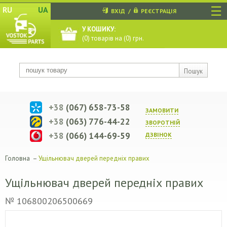
☰
RU
UA
ВХІД
/
РЕЄСТРАЦІЯ
У КОШИКУ:
(
0
) товарів на (
0
) грн.
Пошук
+38
(067) 658-73-58
ЗАМОВИТИ
+38
(063) 776-44-22
ЗВОРОТНIЙ
+38
(066) 144-69-59
ДЗВIНОК
Головна
–
Ущільнювач дверей передніх правих
Ущільнювач дверей передніх правих
№ 106800206500669