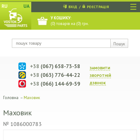
☰
RU
UA
ВХІД
/
РЕЄСТРАЦІЯ
У КОШИКУ:
(
0
) товарів на (
0
) грн.
Пошук
+38
(067) 658-73-58
ЗАМОВИТИ
+38
(063) 776-44-22
ЗВОРОТНIЙ
+38
(066) 144-69-59
ДЗВIНОК
Головна
–
Маховик
Маховик
№ 1086000783