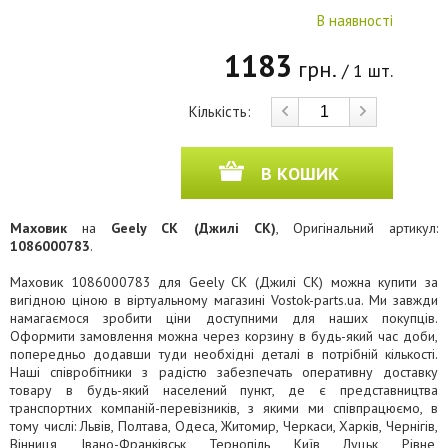
В наявності
1183
грн.
/ 1 шт.
Кількість:
В КОШИК
Маховик
на
Geely CK (Джилі СК)
, Оригінальний артикул:
1086000783
.
Маховик 1086000783 для Geely CK (Джилі СК) можна купити за
вигідною ціною в віртуальному магазині Vostok-parts.ua. Ми завжди
намагаємося зробити ціни доступними для наших покупців.
Оформити замовлення можна через корзину в будь-який час доби,
попередньо додавши туди необхідні деталі в потрібній кількості.
Наші співробітники з радістю забезпечать оперативну доставку
товару в будь-який населений пункт, де є представництва
транспортних компаній-перевізників, з якими ми співпрацюємо, в
тому числі: Львів, Полтава, Одеса, Житомир, Черкаси, Харків, Чернігів,
Вінниця, Івано-Франківськ, Тернопіль, Київ, Луцьк, Рівне,