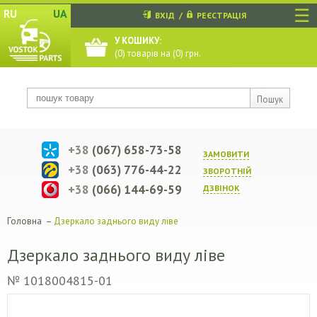
☰
RU
UA
ВХІД
/
РЕЄСТРАЦІЯ
У КОШИКУ:
(
0
) товарів на (
0
) грн.
Пошук
+38
(067) 658-73-58
ЗАМОВИТИ
+38
(063) 776-44-22
ЗВОРОТНIЙ
+38
(066) 144-69-59
ДЗВIНОК
Головна
–
Дзеркало заднього виду ліве
Дзеркало заднього виду ліве
№ 1018004815-01