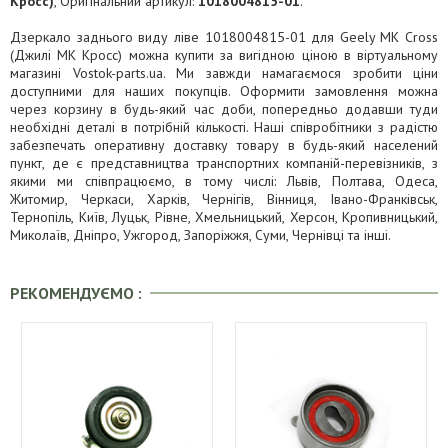
Кросс)
, Оригінальний артикул:
1018004815-01
.
Дзеркало заднього виду ліве 1018004815-01 для Geely MK Cross
(Джилі МК Кросс) можна купити за вигідною ціною в віртуальному
магазині Vostok-parts.ua. Ми завжди намагаємося зробити ціни
доступними для наших покупців. Оформити замовлення можна
через корзину в будь-який час доби, попередньо додавши туди
необхідні деталі в потрібній кількості. Наші співробітники з радістю
забезпечать оперативну доставку товару в будь-який населений
пункт, де є представництва транспортних компаній-перевізників, з
якими ми співпрацюємо, в тому числі: Львів, Полтава, Одеса,
Житомир, Черкаси, Харків, Чернігів, Вінниця, Івано-Франківськ,
Тернопіль, Київ, Луцьк, Рівне, Хмельницький, Херсон, Кропивницький,
Миколаїв, Дніпро, Ужгород, Запоріжжя, Суми, Чернівці та інші.
РЕКОМЕНДУЄМО :