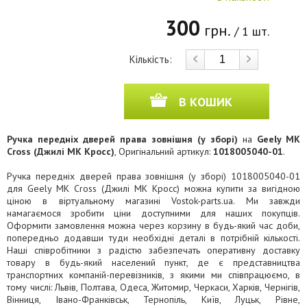
300
грн.
/ 1 шт.
Кількість:
В КОШИК
Ручка передніх дверей права зовнішня (у зборі)
на
Geely MK
Cross (Джилі МК Кросс)
, Оригінальний артикул:
1018005040-01
.
Ручка передніх дверей права зовнішня (у зборі) 1018005040-01
для Geely MK Cross (Джилі МК Кросс) можна купити за вигідною
ціною в віртуальному магазині Vostok-parts.ua. Ми завжди
намагаємося зробити ціни доступними для наших покупців.
Оформити замовлення можна через корзину в будь-який час доби,
попередньо додавши туди необхідні деталі в потрібній кількості.
Наші співробітники з радістю забезпечать оперативну доставку
товару в будь-який населений пункт, де є представництва
транспортних компаній-перевізників, з якими ми співпрацюємо, в
тому числі: Львів, Полтава, Одеса, Житомир, Черкаси, Харків, Чернігів,
Вінниця, Івано-Франківськ, Тернопіль, Київ, Луцьк, Рівне,