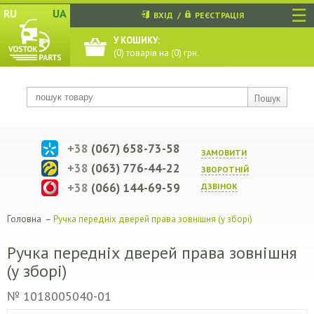
☰
RU
UA
ВХІД
/
РЕЄСТРАЦІЯ
У КОШИКУ:
(
0
) товарів на (
0
) грн.
Пошук
+38
(067) 658-73-58
ЗАМОВИТИ
+38
(063) 776-44-22
ЗВОРОТНIЙ
+38
(066) 144-69-59
ДЗВIНОК
Головна
–
Ручка передніх дверей права зовнішня (у зборі)
Ручка передніх дверей права зовнішня
(у зборі)
№ 1018005040-01