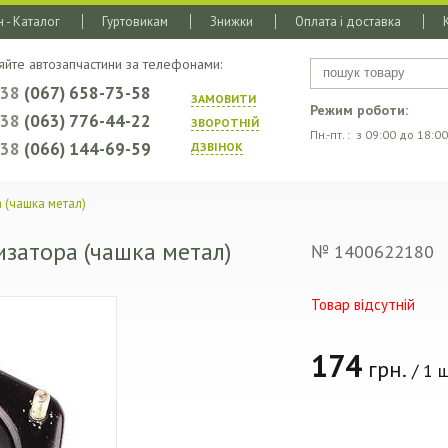
 - Каталог
Гуртовикам
Знижки
Оплата і доставка
яйте автозапчастини за телефонами:
+38
(067) 658-73-58
ЗАМОВИТИ
Режим роботи:
+38
(063) 776-44-22
ЗВОРОТНIЙ
Пн.-пт. : з 09:00 до 18:00
+38
(066) 144-69-59
ДЗВIНОК
 (чашка метал)
затора (чашка метал)
№ 1400622180
Товар відсутній
174
грн.
/ 1 ш