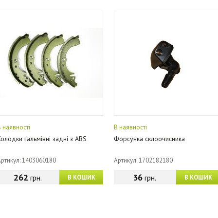
В наявності
В наявності
Колодки гальмівні задні з ABS
Форсунка склоочисника
Артикул: 1403060180
Артикул: 1702182180
262
36
грн.
грн.
В КОШИК
В КОШИК