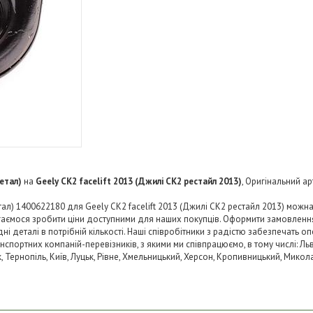
етал)
на
Geely CK2 facelift 2013 (Джилі СК2 рестайл 2013)
, Оригінальний ар
л) 1400622180 для Geely CK2 facelift 2013 (Джилі СК2 рестайл 2013) можна
агаємося зробити ціни доступними для наших покупців. Оформити замовленн
 деталі в потрібній кількості. Наші співробітники з радістю забезпечать о
нспортних компаній-перевізників, з якими ми співпрацюємо, в тому числі: Льв
ьк, Тернопіль, Київ, Луцьк, Рівне, Хмельницький, Херсон, Кропивницький, Микол