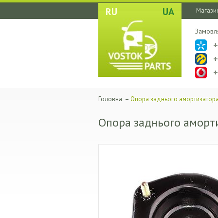
RU
UA
Магазин
Замовл
Головна
–
Опора заднього амортизатора
Опора заднього аморти