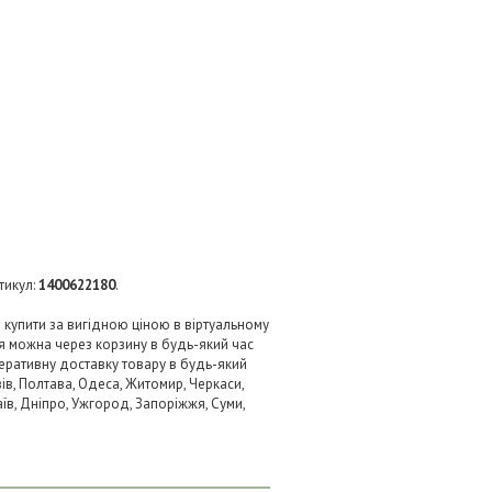
тикул:
1400622180
.
 купити за вигідною ціною в віртуальному
я можна через корзину в будь-який час
перативну доставку товару в будь-який
ів, Полтава, Одеса, Житомир, Черкаси,
аїв, Дніпро, Ужгород, Запоріжжя, Суми,