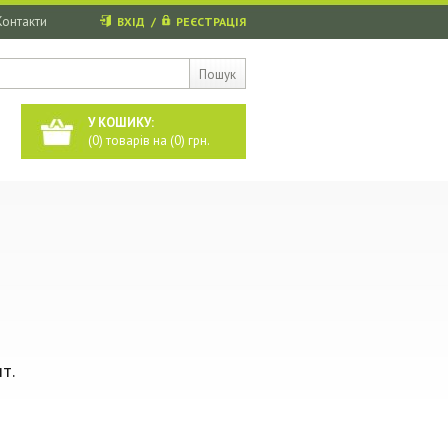
Контакти
ВХІД
/
РЕЄСТРАЦІЯ
Пошук
У КОШИКУ:
(
0
) товарів на (
0
) грн.
т.