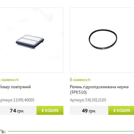
В наявності
В наявності
Фільтр повітряний
Ремінь гідропідсилювача керма
(3РК510)
Артикул: 1109140005
Артикул: 3412012105
74
49
грн.
грн.
В КОШИК
В КОШИК
ТЬ: