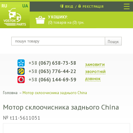
☰
RU
UA
ВХІД
/
РЕЄСТРАЦІЯ
У КОШИКУ:
(
0
) товарів на (
0
) грн.
Пошук
+38
(067) 658-73-58
ЗАМОВИТИ
+38
(063) 776-44-22
ЗВОРОТНIЙ
+38
(066) 144-69-59
ДЗВIНОК
Головна
–
Мотор склоочисника заднього China
Мотор склоочисника заднього China
№ t11-5611051