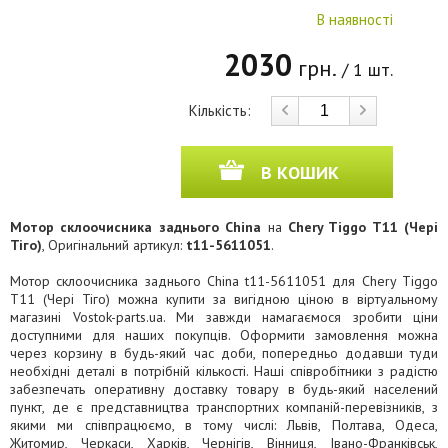
В наявності
2030
грн.
/ 1 шт.
Кількість:
В КОШИК
Мотор склоочисника заднього China
на
Chery Tiggo T11 (Чері
Тіго)
, Оригінальний артикул:
t11-5611051
.
Мотор склоочисника заднього China t11-5611051 для Chery Tiggo
T11 (Чері Тіго) можна купити за вигідною ціною в віртуальному
магазині Vostok-parts.ua. Ми завжди намагаємося зробити ціни
доступними для наших покупців. Оформити замовлення можна
через корзину в будь-який час доби, попередньо додавши туди
необхідні деталі в потрібній кількості. Наші співробітники з радістю
забезпечать оперативну доставку товару в будь-який населений
пункт, де є представництва транспортних компаній-перевізників, з
якими ми співпрацюємо, в тому числі: Львів, Полтава, Одеса,
Житомир, Черкаси, Харків, Чернігів, Вінниця, Івано-Франківськ,