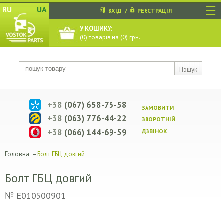
☰
RU
UA
ВХІД
/
РЕЄСТРАЦІЯ
У КОШИКУ:
(
0
) товарів на (
0
) грн.
Пошук
+38
(067) 658-73-58
ЗАМОВИТИ
+38
(063) 776-44-22
ЗВОРОТНIЙ
+38
(066) 144-69-59
ДЗВIНОК
Головна
–
Болт ГБЦ довгий
Болт ГБЦ довгий
№ E010500901