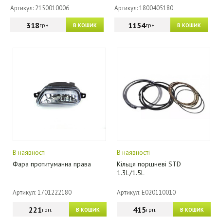
Артикул: 2150010006
Артикул: 1800405180
318
1154
грн.
грн.
В КОШИК
В КОШИК
В наявності
В наявності
Фара протитуманна права
Кільця поршневі STD
1.3L/1.5L
Артикул: 1701222180
Артикул: E020110010
221
415
грн.
грн.
В КОШИК
В КОШИК