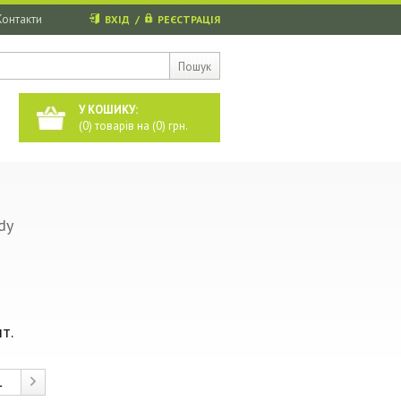
Контакти
ВХІД
/
РЕЄСТРАЦІЯ
Пошук
У КОШИКУ:
(
0
) товарів на (
0
) грн.
dy
т.