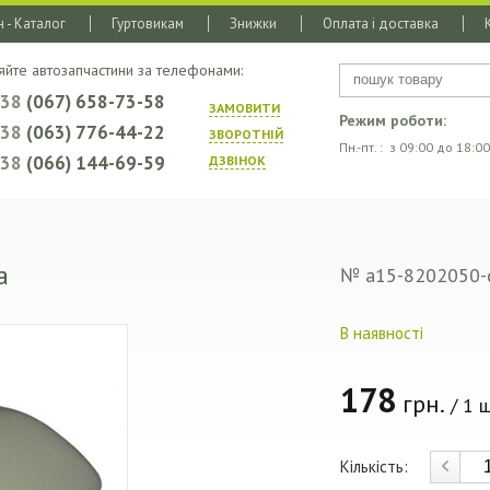
 - Каталог
Гуртовикам
Знижки
Оплата і доставка
яйте автозапчастини за телефонами:
+38
(067) 658-73-58
ЗАМОВИТИ
Режим роботи:
+38
(063) 776-44-22
ЗВОРОТНIЙ
Пн.-пт. : з 09:00 до 18:00
+38
(066) 144-69-59
ДЗВIНОК
а
№ a15-8202050-
В наявності
178
грн.
/ 1 ш
Кількість: