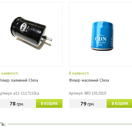
В наявності
В наявності
Фільтр паливний China
Фільтр масляний China
Артикул: a11-1117110ca
Артикул: 480-1012010
78
79
грн.
грн.
В КОШИК
В КОШИК
ТЬ: