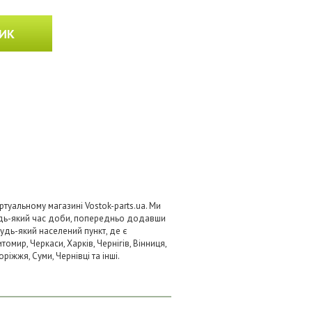
ИК
туальному магазині Vostok-parts.ua. Ми
удь-який час доби, попередньо додавши
будь-який населений пункт, де є
омир, Черкаси, Харків, Чернігів, Вінниця,
ріжжя, Суми, Чернівці та інші.