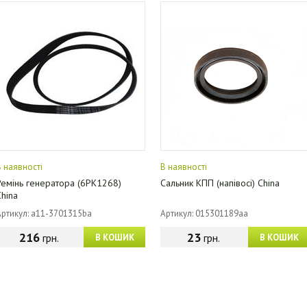
В наявності
В наявності
Ремінь генератора (6PK1268)
Сальник КПП (напівосі) China
China
Артикул: a11-3701315ba
Артикул: 015301189aa
216
23
грн.
грн.
В КОШИК
В КОШИК