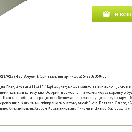
В КОШ
A11/A15 (Чері Амулет)
, Оригінальний артикул:
a15-8202050-dy
.
я Chery Amulet A11/A15 (Чері Амулет) можна купити за вигідною ціною в вір
пними для наших покупців. Оформити замовлення можна через корзину в б
ті. Наші співробітники з радістю забезпечать оперативну доставку товару в 
візників, з якими ми співпрацюємо, в тому числі: Львів, Полтава, Одеса, Жит
 Рівне, Хмельницький, Херсон, Кропивницький, Миколаїв, Дніпро, Ужгород, Запо