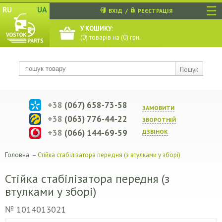
☰
RU
UA
ВХІД
/
РЕЄСТРАЦІЯ
У КОШИКУ:
(
0
) товарів на (
0
) грн.
Пошук
+38
(067) 658-73-58
ЗАМОВИТИ
+38
(063) 776-44-22
ЗВОРОТНIЙ
+38
(066) 144-69-59
ДЗВIНОК
Головна
–
Стійка стабілізатора передня (з втулками у зборі)
Стійка стабілізатора передня (з
втулками у зборі)
№ 1014013021