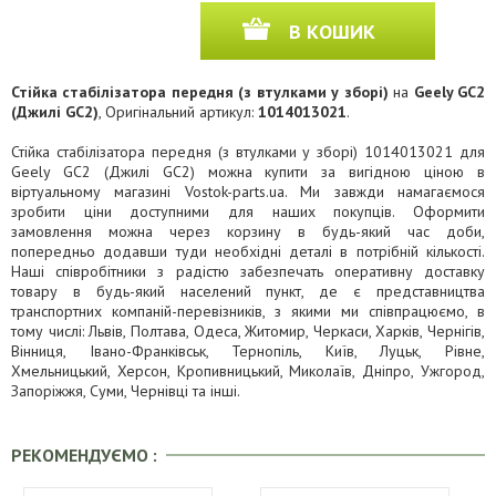
В КОШИК
Стійка стабілізатора передня (з втулками у зборі)
на
Geely GC2
(Джилі GC2)
, Оригінальний артикул:
1014013021
.
Стійка стабілізатора передня (з втулками у зборі) 1014013021 для
Geely GC2 (Джилі GC2) можна купити за вигідною ціною в
віртуальному магазині Vostok-parts.ua. Ми завжди намагаємося
зробити ціни доступними для наших покупців. Оформити
замовлення можна через корзину в будь-який час доби,
попередньо додавши туди необхідні деталі в потрібній кількості.
Наші співробітники з радістю забезпечать оперативну доставку
товару в будь-який населений пункт, де є представництва
транспортних компаній-перевізників, з якими ми співпрацюємо, в
тому числі: Львів, Полтава, Одеса, Житомир, Черкаси, Харків, Чернігів,
Вінниця, Івано-Франківськ, Тернопіль, Київ, Луцьк, Рівне,
Хмельницький, Херсон, Кропивницький, Миколаїв, Дніпро, Ужгород,
Запоріжжя, Суми, Чернівці та інші.
РЕКОМЕНДУЄМО :