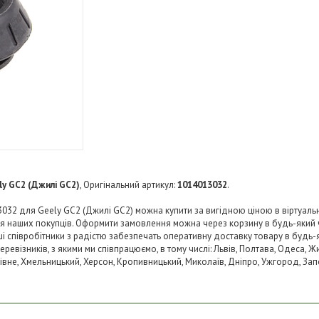
ly GC2 (Джилі GC2)
, Оригінальний артикул:
1014013032
.
2 для Geely GC2 (Джилі GC2) можна купити за вигідною ціною в віртуально
ля наших покупців. Оформити замовлення можна через корзину в будь-який
аші співробітники з радістю забезпечать оперативну доставку товару в будь-
візників, з якими ми співпрацюємо, в тому числі: Львів, Полтава, Одеса, Жит
 Рівне, Хмельницький, Херсон, Кропивницький, Миколаїв, Дніпро, Ужгород, Запо