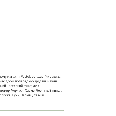
му магазині Vostok-parts.ua. Ми завжди
 час доби, попередньо додавши туди
який населений пункт, де є
омир, Черкаси, Харків, Чернігів, Вінниця,
ріжжя, Суми, Чернівці та інші.