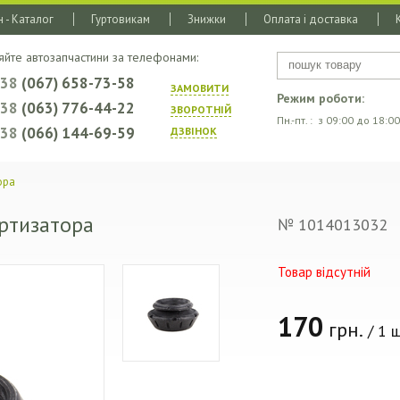
 - Каталог
Гуртовикам
Знижки
Оплата і доставка
яйте автозапчастини за телефонами:
+38
(067) 658-73-58
ЗАМОВИТИ
Режим роботи:
+38
(063) 776-44-22
ЗВОРОТНIЙ
Пн.-пт. : з 09:00 до 18:00
+38
(066) 144-69-59
ДЗВIНОК
ора
ртизатора
№ 1014013032
Товар відсутній
170
грн.
/ 1 ш