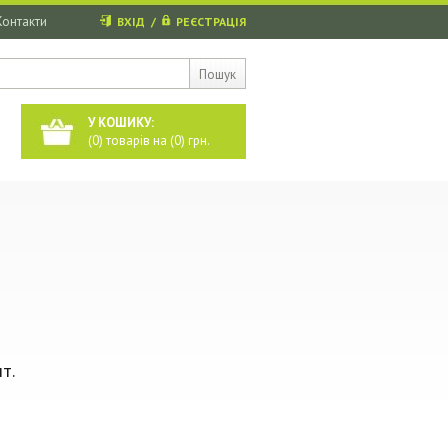
Контакти
ВХІД
/
РЕЄСТРАЦІЯ
Пошук
У КОШИКУ:
(
0
) товарів на (
0
) грн.
т.