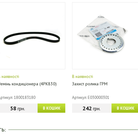
В наявності
В наявності
Ремінь кондиціонера (4PK830)
Захист ролика ГРМ
Артикул: 1800183180
Артикул: E030000301
58
242
грн.
грн.
В КОШИК
В КОШИК
ТЬ: