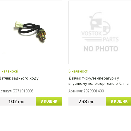
В наявності
В наявності
Датчик заднього ходу
Датчик тиску/температури у
впускному колекторі Euro 3 China
Артикул: 3371910005
Артикул: 2029001400
102
238
грн.
грн.
В КОШИК
В КОШИК