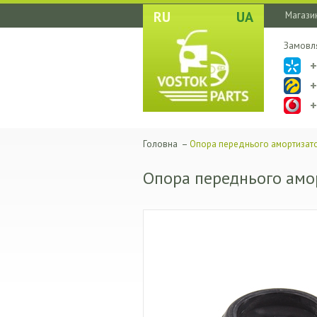
RU
UA
Магазин
Замовл
Головна
–
Опора переднього амортизат
Опора переднього амо