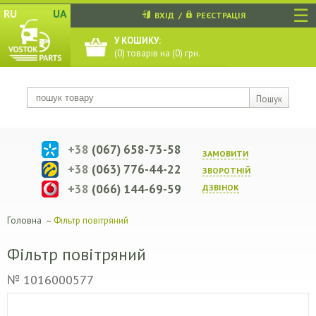
☰
RU
UA
ВХІД
/
РЕЄСТРАЦІЯ
У КОШИКУ:
(
0
) товарів на (
0
) грн.
Пошук
+38
(067) 658-73-58
ЗАМОВИТИ
+38
(063) 776-44-22
ЗВОРОТНIЙ
+38
(066) 144-69-59
ДЗВIНОК
Головна
–
Фільтр повітряний
Фільтр повітряний
№ 1016000577