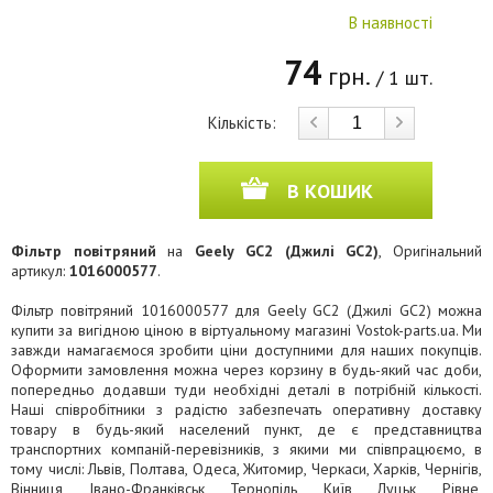
В наявності
74
грн.
/ 1 шт.
Кількість:
В КОШИК
Фільтр повітряний
на
Geely GC2 (Джилі GC2)
, Оригінальний
артикул:
1016000577
.
Фільтр повітряний 1016000577 для Geely GC2 (Джилі GC2) можна
купити за вигідною ціною в віртуальному магазині Vostok-parts.ua. Ми
завжди намагаємося зробити ціни доступними для наших покупців.
Оформити замовлення можна через корзину в будь-який час доби,
попередньо додавши туди необхідні деталі в потрібній кількості.
Наші співробітники з радістю забезпечать оперативну доставку
товару в будь-який населений пункт, де є представництва
транспортних компаній-перевізників, з якими ми співпрацюємо, в
тому числі: Львів, Полтава, Одеса, Житомир, Черкаси, Харків, Чернігів,
Вінниця, Івано-Франківськ, Тернопіль, Київ, Луцьк, Рівне,