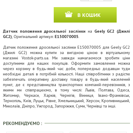
В КОШИК
Датчик положення дросельної заслінки
на
Geely GC2 (Джилі
GC2)
, Оригінальний артикул:
E150070005
.
Датчик положення дросельної заслінки E150070005 для Geely GC2
(Джилі GC2) можна купити за вигідною ціною в віртуальному
магазині Vostok-parts.ua. Ми завжди намагаємося зробити ціни
доступними для наших покупців. Оформити замовлення можна
через корзину в будь-який час доби, попередньо додавши туди
необхідні деталі в потрібній кількості. Наші співробітники з радістю
забезпечать оперативну доставку товару в будь-який населений
пункт, де є представництва транспортних компаній-перевізників, з
якими ми співпрацюємо, в тому числі: Львів, Полтава, Одеса,
Житомир, Черкаси, Харків, Чернігів, Вінниця, Івано-Франківськ,
Тернопіль, Київ, Луцьк, Рівне, Хмельницький, Херсон, Кропивницький,
Миколаїв, Дніпро, Ужгород, Запоріжжя, Суми, Чернівці та інші.
РЕКОМЕНДУЄМО :