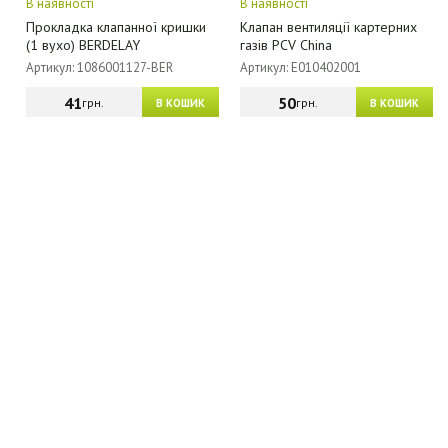
В наявності
В наявності
Прокладка клапанної кришки
Клапан вентиляції картерних
(1 вухо) BERDELAY
газів PCV China
Артикул: 1086001127-BER
Артикул: E010402001
41
50
грн.
грн.
В КОШИК
В КОШИК
МАГАЗИН - КАТАЛОГ