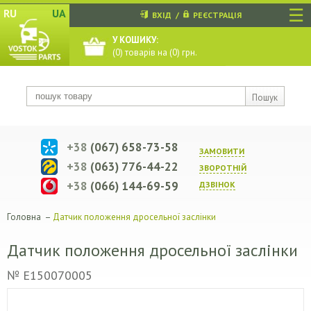
☰
RU
UA
ВХІД
/
РЕЄСТРАЦІЯ
У КОШИКУ:
(
0
) товарів на (
0
) грн.
Пошук
+38
(067) 658-73-58
ЗАМОВИТИ
+38
(063) 776-44-22
ЗВОРОТНIЙ
+38
(066) 144-69-59
ДЗВIНОК
Головна
–
Датчик положення дросельної заслінки
Датчик положення дросельної заслінки
№ E150070005