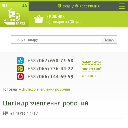
☰
RU
UA
ВХІД
/
РЕЄСТРАЦІЯ
У КОШИКУ:
(
0
) товарів на (
0
) грн.
Пошук
+38
(067) 658-73-58
ЗАМОВИТИ
+38
(063) 776-44-22
ЗВОРОТНIЙ
+38
(066) 144-69-59
ДЗВIНОК
Головна
–
Циліндр зчеплення робочий
Циліндр зчеплення робочий
№ 3140101102