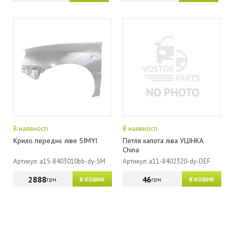
В наявності
В наявності
Крило переднє ліве SIMYI
Петля капота ліва УЦІНКА
China
Артикул: a15-8403010bb-dy-SM
Артикул: a11-8402320-dy-DEF
2888
46
грн.
грн.
В КОШИК
В КОШИК