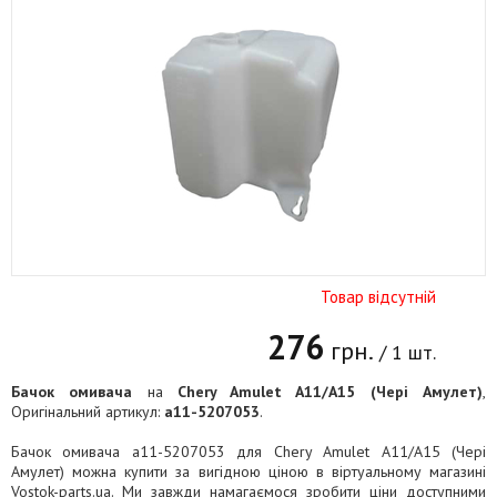
Товар відсутній
276
грн.
/ 1 шт.
Бачок омивача
на
Chery Amulet A11/A15 (Чері Амулет)
,
Оригінальний артикул:
a11-5207053
.
Бачок омивача a11-5207053 для Chery Amulet A11/A15 (Чері
Амулет) можна купити за вигідною ціною в віртуальному магазині
Vostok-parts.ua. Ми завжди намагаємося зробити ціни доступними