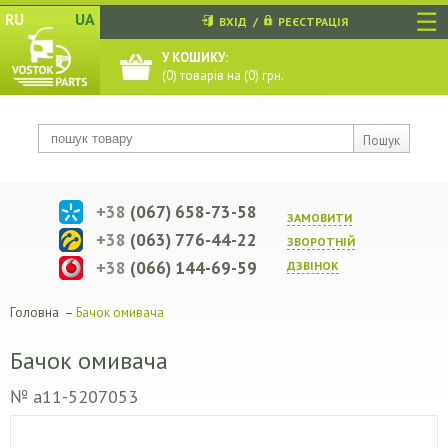
☰
RU
UA
ВХІД
/
РЕЄСТРАЦІЯ
У КОШИКУ:
(
0
) товарів на (
0
) грн.
Пошук
+38
(067) 658-73-58
ЗАМОВИТИ
+38
(063) 776-44-22
ЗВОРОТНIЙ
+38
(066) 144-69-59
ДЗВIНОК
Головна
–
Бачок омивача
Бачок омивача
№ a11-5207053