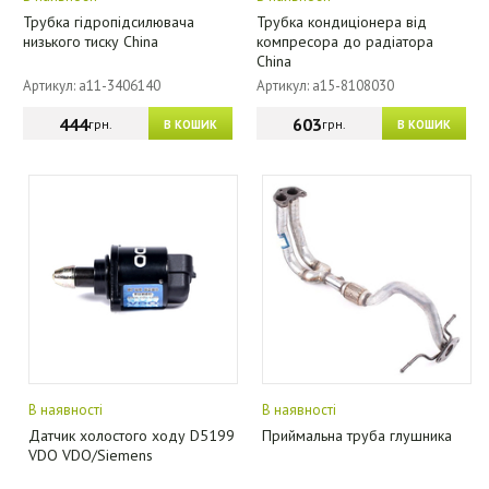
Трубка гідропідсилювача
Трубка кондиціонера від
низького тиску China
компресора до радіатора
China
Артикул: a11-3406140
Артикул: a15-8108030
444
603
грн.
грн.
В КОШИК
В КОШИК
В наявності
В наявності
Датчик холостого ходу D5199
Приймальна труба глушника
VDO VDO/Siemens