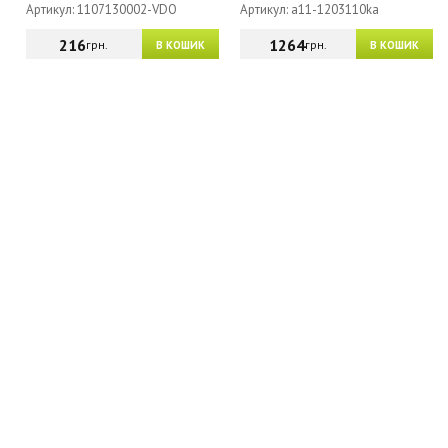
Артикул: 1107130002-VDO
Артикул: a11-1203110ka
216
1264
грн.
грн.
В КОШИК
В КОШИК
МАГАЗИН - КАТАЛОГ
ГУРТОВИКАМ