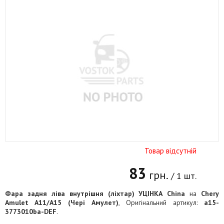
Товар відсутній
83
грн.
/ 1 шт.
Фара задня ліва внутрішня (ліхтар) УЦІНКА China
на
Chery
Amulet A11/A15 (Чері Амулет)
, Оригінальний артикул:
a15-
3773010ba-DEF
.