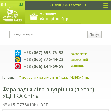
☰
RU
UA
ВХІД
/
РЕЄСТРАЦІЯ
У КОШИКУ:
(
0
) товарів на (
0
) грн.
Пошук
+38
(067) 658-73-58
ЗАМОВИТИ
+38
(063) 776-44-22
ЗВОРОТНIЙ
+38
(066) 144-69-59
ДЗВIНОК
Головна
–
Фара задня ліва внутрішня (ліхтар) УЦІНКА China
Фара задня ліва внутрішня (ліхтар)
УЦІНКА China
№ a15-3773010ba-DEF