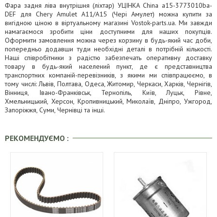
Фара задня ліва внутрішня (ліхтар) УЦІНКА China a15-3773010ba-
DEF для Chery Amulet A11/A15 (Чері Амулет) можна купити за
вигідною ціною в віртуальному магазині Vostok-parts.ua. Ми завжди
намагаємося зробити ціни доступними для наших покупців.
Оформити замовлення можна через корзину в будь-який час доби,
попередньо додавши туди необхідні деталі в потрібній кількості.
Наші співробітники з радістю забезпечать оперативну доставку
товару в будь-який населений пункт, де є представництва
транспортних компаній-перевізників, з якими ми співпрацюємо, в
тому числі: Львів, Полтава, Одеса, Житомир, Черкаси, Харків, Чернігів,
Вінниця, Івано-Франківськ, Тернопіль, Київ, Луцьк, Рівне,
Хмельницький, Херсон, Кропивницький, Миколаїв, Дніпро, Ужгород,
Запоріжжя, Суми, Чернівці та інші.
РЕКОМЕНДУЄМО :