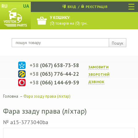
☰
RU
UA
ВХІД
/
РЕЄСТРАЦІЯ
У КОШИКУ:
(
0
) товарів на (
0
) грн.
Пошук
+38
(067) 658-73-58
ЗАМОВИТИ
+38
(063) 776-44-22
ЗВОРОТНIЙ
+38
(066) 144-69-59
ДЗВIНОК
Головна
–
Фара ззаду права (ліхтар)
Фара ззаду права (ліхтар)
№ a15-3773040ba