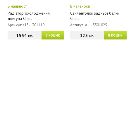
В наявності
В наявності
Радіатор охолодження
Сайлентблок задньої балки
двигуна China
China
Артикул: a15-1301110
Артикул: a11-3301025
1554
125
грн.
грн.
В КОШИК
В КОШИК