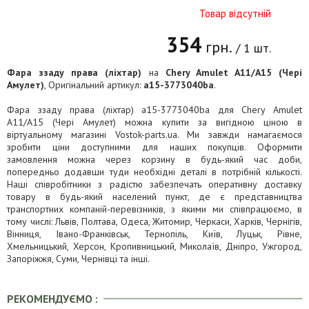
Товар відсутній
354
грн.
/ 1 шт.
Фара ззаду права (ліхтар)
на
Chery Amulet A11/A15 (Чері
Амулет)
, Оригінальний артикул:
a15-3773040ba
.
Фара ззаду права (ліхтар) a15-3773040ba для Chery Amulet
A11/A15 (Чері Амулет) можна купити за вигідною ціною в
віртуальному магазині Vostok-parts.ua. Ми завжди намагаємося
зробити ціни доступними для наших покупців. Оформити
замовлення можна через корзину в будь-який час доби,
попередньо додавши туди необхідні деталі в потрібній кількості.
Наші співробітники з радістю забезпечать оперативну доставку
товару в будь-який населений пункт, де є представництва
транспортних компаній-перевізників, з якими ми співпрацюємо, в
тому числі: Львів, Полтава, Одеса, Житомир, Черкаси, Харків, Чернігів,
Вінниця, Івано-Франківськ, Тернопіль, Київ, Луцьк, Рівне,
Хмельницький, Херсон, Кропивницький, Миколаїв, Дніпро, Ужгород,
Запоріжжя, Суми, Чернівці та інші.
РЕКОМЕНДУЄМО :