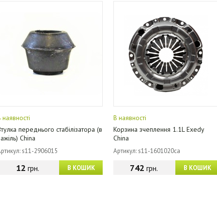
В наявності
В наявності
Втулка переднього стабілізатора (в
Корзина зчеплення 1.1L Exedy
важіль) China
China
Артикул: s11-2906015
Артикул: s11-1601020ca
12
742
грн.
грн.
В КОШИК
В КОШИК