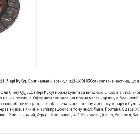
11 (Чері КуКу)
, Оригінальний артикул:
s11-1601030ca
- запасна частина, що в
для Chery QQ S11 (Чері КуКу) можна купити за вигідною ціною в віртуальном
ля наших покупців. Оформити замовлення можна через корзину в будь-який
аші співробітники з радістю забезпечать оперативну доставку товару в будь-
візників, з якими ми співпрацюємо, в тому числі: Львів, Полтава, Одеса, Жит
 Рівне, Хмельницький, Херсон, Кропивницький, Миколаїв, Дніпро, Ужгород, Запо