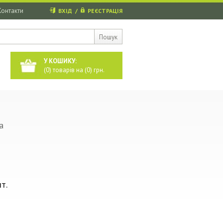
Контакти
ВХІД
/
РЕЄСТРАЦІЯ
Пошук
У КОШИКУ:
(
0
) товарів на (
0
) грн.
a
т.