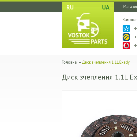
RU
UA
Магазин
Замовл
Головна
–
Диск зчеплення 1.1L Exedy
Диск зчеплення 1.1L E