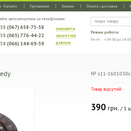
 - Каталог
Гуртовикам
Знижки
Оплата і доставка
яйте автозапчастини за телефонами:
+38
(067) 658-73-58
ЗАМОВИТИ
Режим роботи:
+38
(063) 776-44-22
ЗВОРОТНIЙ
Пн.-пт. : з 09:00 до 18:00
+38
(066) 144-69-59
ДЗВIНОК
xedy
№ s11-1601030c
Товар відсутній
390
грн.
/ 1 ш