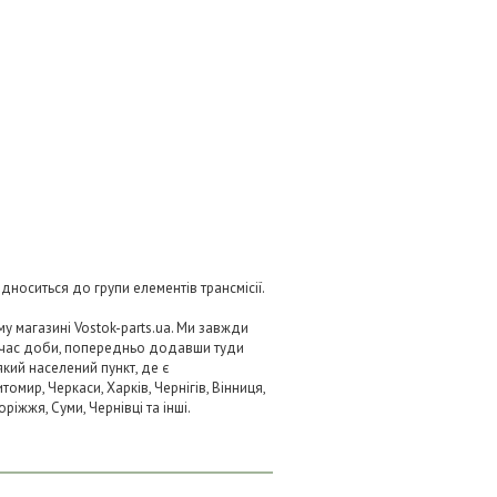
ідноситься до групи елементів трансмісії.
у магазині Vostok-parts.ua. Ми завжди
 час доби, попередньо додавши туди
який населений пункт, де є
омир, Черкаси, Харків, Чернігів, Вінниця,
ріжжя, Суми, Чернівці та інші.