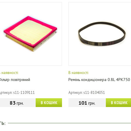
В наявності
В наявності
Фільтр повітряний
Ремінь кондиціонера 0.8L 4PK750
Артикул: s11-1109111
Артикул: s11-8104051
83
101
грн.
грн.
В КОШИК
В КОШИК
ТЬ: