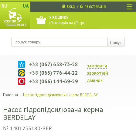
☰
RU
UA
ВХІД
/
РЕЄСТРАЦІЯ
У КОШИКУ:
(
0
) товарів на (
0
) грн.
Пошук
+38
(067) 658-73-58
ЗАМОВИТИ
+38
(063) 776-44-22
ЗВОРОТНIЙ
+38
(066) 144-69-59
ДЗВIНОК
Головна
–
Насос гідропідсилювача керма BERDELAY
Насос гідропідсилювача керма
BERDELAY
№ 1401253180-BER