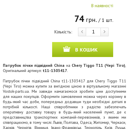
В наявності
74
грн.
/ 1 шт.
Кількість:
В КОШИК
Патрубок пічки підвідний China
на
Chery Tiggo T11 (Чері Тіго)
,
Оригінальний артикул:
t11-1303417
.
Патрубок пічки підвідний China t11-1303417 для Chery Tiggo T11
(Чері Тіго) можна купити за вигідною ціною в віртуальному магазині
Vostok-parts.ua. Ми завжди намагаємося зробити ціни доступними
для наших покупців. Оформити замовлення можна через корзину в
будь-який час доби, попередньо додавши туди необхідні деталі в
потрібній кількості. Наші співробітники з радістю забезпечать
оперативну доставку товару в будь-який населений пункт, де є
представництва транспортних компаній-перевізників, з якими ми
співпрацюємо, в тому числі: Львів, Полтава, Одеса, Житомир, Черкаси,
Харків, Чернігів, Вінниця, Івано-Франківськ, Тернопіль, Київ, Луцьк,