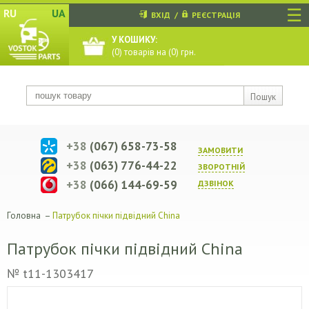
☰
RU
UA
ВХІД
/
РЕЄСТРАЦІЯ
У КОШИКУ:
(
0
) товарів на (
0
) грн.
Пошук
+38
(067) 658-73-58
ЗАМОВИТИ
+38
(063) 776-44-22
ЗВОРОТНIЙ
+38
(066) 144-69-59
ДЗВIНОК
Головна
–
Патрубок пічки підвідний China
Патрубок пічки підвідний China
№ t11-1303417