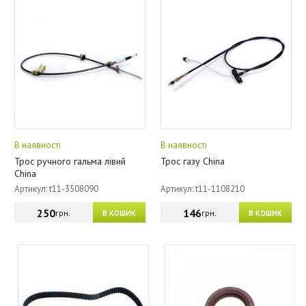
В наявності
В наявності
Трос ручного гальма лівий
Трос газу China
China
Артикул: t11-3508090
Артикул: t11-1108210
250
146
грн.
грн.
В КОШИК
В КОШИК