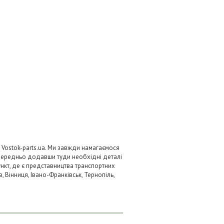
і Vostok-parts.ua. Ми завжди намагаємося
передньо додавши туди необхідні деталі
ункт, де є представництва транспортних
в, Вінниця, Івано-Франківськ, Тернопіль,
.