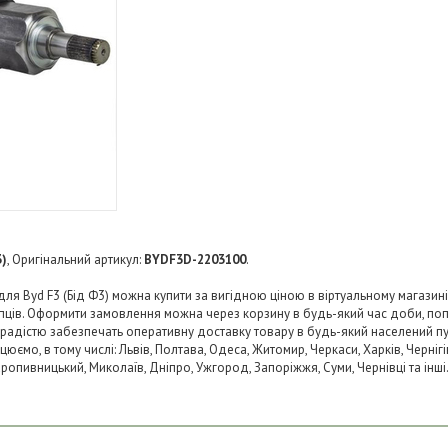
3)
, Оригінальний артикул:
BYDF3D-2203100
.
 для Byd F3 (Бід Ф3) можна купити за вигідною ціною в віртуальному магазин
пців. Оформити замовлення можна через корзину в будь-який час доби, по
и з радістю забезпечать оперативну доставку товару в будь-який населений п
юємо, в тому числі: Львів, Полтава, Одеса, Житомир, Черкаси, Харків, Чернігі
 Кропивницький, Миколаїв, Дніпро, Ужгород, Запоріжжя, Суми, Чернівці та інші