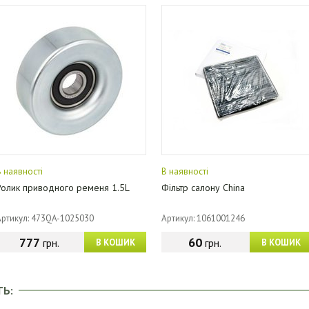
В наявності
В наявності
Ролик приводного ременя 1.5L
Фільтр салону China
Артикул: 473QA-1025030
Артикул: 1061001246
777
60
грн.
грн.
В КОШИК
В КОШИК
ТЬ: