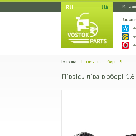
RU
UA
Магазин
Замовл
Головна
–
Піввісь ліва в зборі 1.6L
Піввісь ліва в зборі 1.6