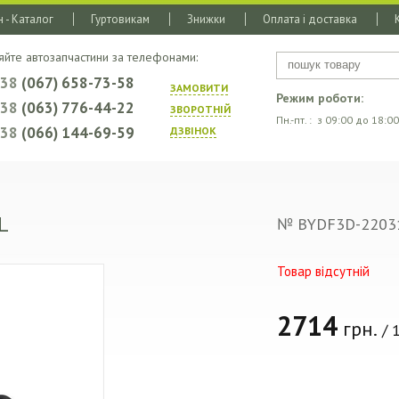
 - Каталог
Гуртовикам
Знижки
Оплата і доставка
яйте автозапчастини за телефонами:
+38
(067) 658-73-58
ЗАМОВИТИ
Режим роботи:
+38
(063) 776-44-22
ЗВОРОТНIЙ
Пн.-пт. : з 09:00 до 18:00
+38
(066) 144-69-59
ДЗВIНОК
L
№ BYDF3D-2203
Товар відсутній
2714
грн.
/ 1