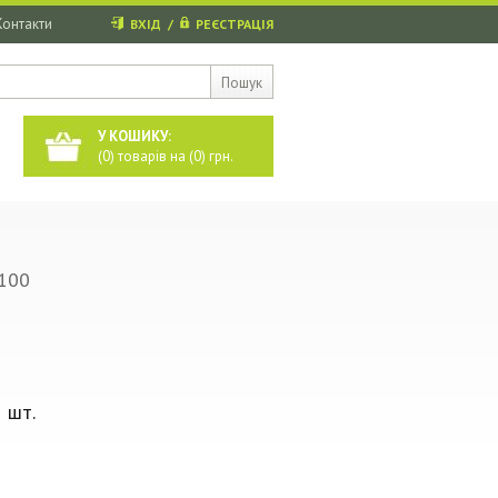
Контакти
ВХІД
/
РЕЄСТРАЦІЯ
Пошук
У КОШИКУ:
(
0
) товарів на (
0
) грн.
100
 шт.