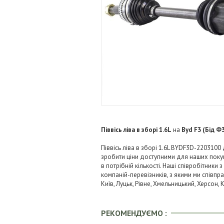
Піввісь ліва в зборі 1.6L
на
Byd F3 (Бід Ф
Піввісь ліва в зборі 1.6L BYDF3D-2203100
зробити ціни доступними для наших поку
в потрібній кількості. Наші співробітник
компаній-перевізників, з якими ми співпрац
Київ, Луцьк, Рівне, Хмельницький, Херсон,
РЕКОМЕНДУЄМО :