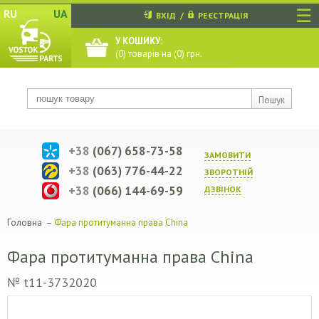
☰
RU
UA
ВХІД
/
РЕЄСТРАЦІЯ
У КОШИКУ:
(
0
) товарів на (
0
) грн.
Пошук
+38
(067) 658-73-58
ЗАМОВИТИ
+38
(063) 776-44-22
ЗВОРОТНIЙ
+38
(066) 144-69-59
ДЗВIНОК
Головна
–
Фара протитуманна права China
Фара протитуманна права China
№ t11-3732020