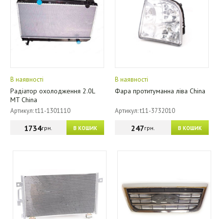
В наявності
В наявності
Радіатор охолодження 2.0L
Фара протитуманна ліва China
MT China
Артикул: t11-1301110
Артикул: t11-3732010
1734
247
грн.
грн.
В КОШИК
В КОШИК