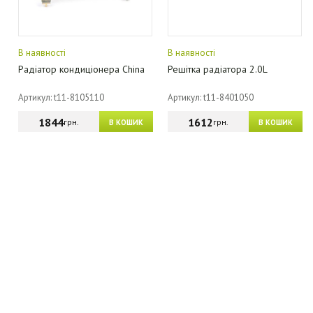
В наявності
В наявності
Радіатор кондиціонера China
Решітка радіатора 2.0L
Артикул: t11-8105110
Артикул: t11-8401050
1844
1612
грн.
грн.
В КОШИК
В КОШИК