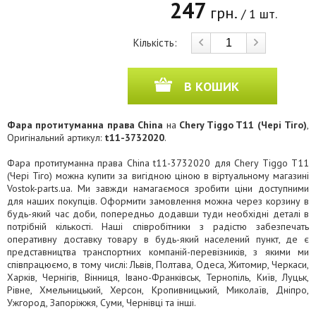
247
грн.
/ 1 шт.
Кількість:
В КОШИК
Фара протитуманна права China
на
Chery Tiggo T11 (Чері Тіго)
,
Оригінальний артикул:
t11-3732020
.
Фара протитуманна права China t11-3732020 для Chery Tiggo T11
(Чері Тіго) можна купити за вигідною ціною в віртуальному магазині
Vostok-parts.ua. Ми завжди намагаємося зробити ціни доступними
для наших покупців. Оформити замовлення можна через корзину в
будь-який час доби, попередньо додавши туди необхідні деталі в
потрібній кількості. Наші співробітники з радістю забезпечать
оперативну доставку товару в будь-який населений пункт, де є
представництва транспортних компаній-перевізників, з якими ми
співпрацюємо, в тому числі: Львів, Полтава, Одеса, Житомир, Черкаси,
Харків, Чернігів, Вінниця, Івано-Франківськ, Тернопіль, Київ, Луцьк,
Рівне, Хмельницький, Херсон, Кропивницький, Миколаїв, Дніпро,
Ужгород, Запоріжжя, Суми, Чернівці та інші.