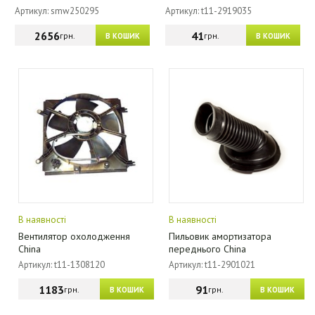
Артикул: smw250295
Артикул: t11-2919035
2656
41
грн.
грн.
В КОШИК
В КОШИК
В наявності
В наявності
Вентилятор охолодження
Пильовик амортизатора
China
переднього China
Артикул: t11-1308120
Артикул: t11-2901021
1183
91
грн.
грн.
В КОШИК
В КОШИК