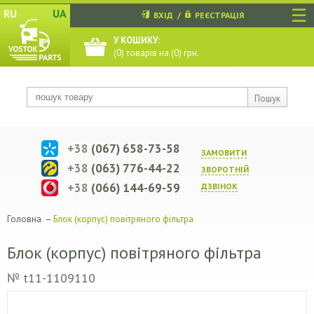
☰
RU
UA
ВХІД
/
РЕЄСТРАЦІЯ
У КОШИКУ:
(
0
) товарів на (
0
) грн.
Пошук
+38
(067) 658-73-58
ЗАМОВИТИ
+38
(063) 776-44-22
ЗВОРОТНIЙ
+38
(066) 144-69-59
ДЗВIНОК
Головна
–
Блок (корпус) повітряного фільтра
Блок (корпус) повітряного фільтра
№ t11-1109110