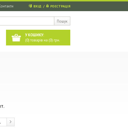
Контакти
ВХІД
/
РЕЄСТРАЦІЯ
Пошук
У КОШИКУ:
(
0
) товарів на (
0
) грн.
т.