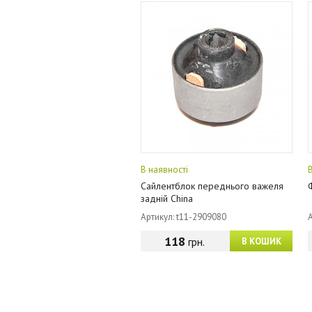
В наявності
Сайлентблок переднього важеля
задній China
Артикул: t11-2909080
118
грн.
В КОШИК