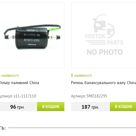
В наявності
В наявності
Фільтр паливний China
Ремінь балансувального валу Chin
Артикул: s11-1117110
Артикул: SMD182295
96
187
грн.
грн.
В КОШИК
В КОШИК
ТЬ: