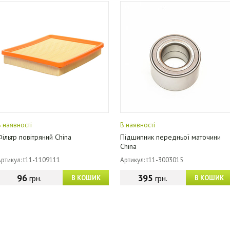
В наявності
В наявності
Фільтр повітряний China
Підшипник передньої маточини
China
Артикул: t11-1109111
Артикул: t11-3003015
96
395
грн.
грн.
В КОШИК
В КОШИК