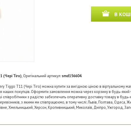
В КОШ
1 (Чері Тіго)
, Оригінальний артикул:
smd156604
.
y Tiggo T11 (Чері Тіго) можна купити за вигідною ціною в віртуальному маг
ля наших покупців. Оформити замовлення можна через корзину в будь-який
аші співробітники з радістю забезпечать оперативну доставку товару в будь-
візників, з якими ми співпрацюємо, в тому числі: Львів, Полтава, Одеса, Жит
 Рівне, Хмельницький, Херсон, Кропивницький, Миколаїв, Дніпро, Ужгород, Запо