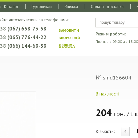
 - Каталог
Гуртовикам
Знижки
Оплата і доставка
яйте автозапчастини за телефонами:
+38
(067) 658-73-58
ЗАМОВИТИ
Режим роботи:
+38
(063) 776-44-22
ЗВОРОТНIЙ
Пн.-пт. : з 09:00 до 18:00
+38
(066) 144-69-59
ДЗВIНОК
№ smd156604
В наявності
204
грн.
/ 1 ш
Кількість: