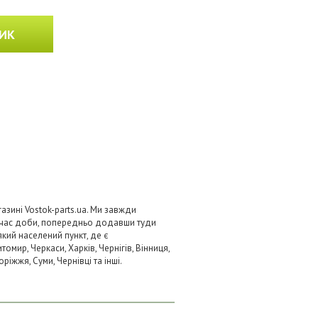
ИК
азині Vostok-parts.ua. Ми завжди
 час доби, попередньо додавши туди
який населений пункт, де є
омир, Черкаси, Харків, Чернігів, Вінниця,
ріжжя, Суми, Чернівці та інші.