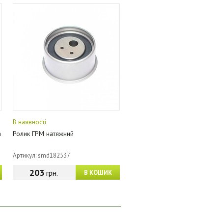
В наявності
a
Ролик ГРМ натяжний
Артикул: smd182537
203
грн.
В КОШИК