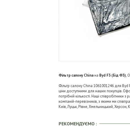
Фільтр салону China
на
Byd F3 (Бід Ф3)
, 
Фільтр салону China 1061001246 для Byd F
ціни доступними для наших покупців. Оф
потрібній кількості. Наші співробітники 
компаній-перевізників, з якими ми співпрац
Київ, Луцьк, Рівне, Хмельницький, Херсон,
РЕКОМЕНДУЄМО :