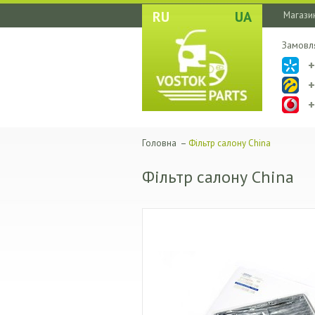
RU
UA
Магазин
Замовл
Головна
–
Фільтр салону China
Фільтр салону China