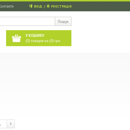
Контакти
ВХІД
/
РЕЄСТРАЦІЯ
Пошук
У КОШИКУ:
(
0
) товарів на (
0
) грн.