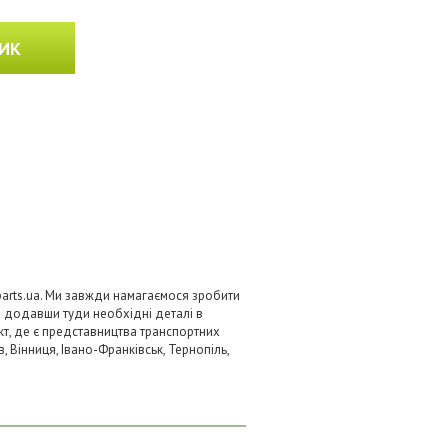
ИК
-parts.ua. Ми завжди намагаємося зробити
 додавши туди необхідні деталі в
нкт, де є представництва транспортних
в, Вінниця, Івано-Франківськ, Тернопіль,
.