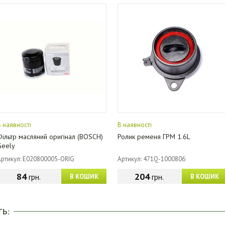
В наявності
В наявності
Фільтр масляний оригінал (BOSCH)
Ролик ременя ГРМ 1.6L
Geely
Артикул: E020800005-ORIG
Артикул: 471Q-1000806
84
204
грн.
грн.
В КОШИК
В КОШИК
ТЬ: