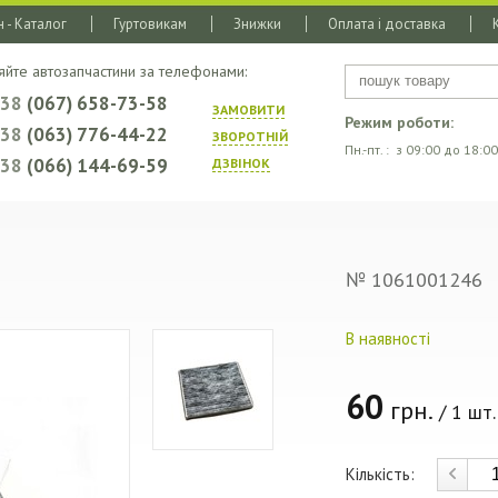
 - Каталог
Гуртовикам
Знижки
Оплата і доставка
яйте автозапчастини за телефонами:
+38
(067) 658-73-58
ЗАМОВИТИ
Режим роботи:
+38
(063) 776-44-22
ЗВОРОТНIЙ
Пн.-пт. : з 09:00 до 18:00
+38
(066) 144-69-59
ДЗВIНОК
№ 1061001246
В наявності
60
грн.
/ 1 шт.
Кількість: