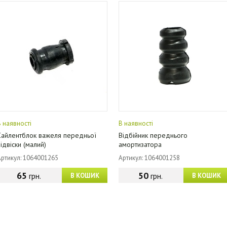
В наявності
В наявності
Сайлентблок важеля передньої
Відбійник переднього
підвіски (малий)
амортизатора
Артикул: 1064001265
Артикул: 1064001258
65
50
грн.
грн.
В КОШИК
В КОШИК