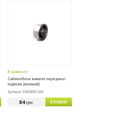
В наявності
Сайлентблок важеля передньої
підвіски (великий)
Артикул: 1064001266
84
грн.
В КОШИК